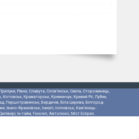
 Прилуки, Рівне, Славута, Слов'янськ, Сміла, Сторожинець,
, Котовськ, Краматорськ, Кременчук, Кривий Ріг, Лубни,
ад, Першотравенськ, Бердичів, Біла Церква, Білгород-
 Івано-Франківськ, Ізмаїл, Іллічівськ, Кам'янець-
лівері, Ін-тайм, Гюнсел, Автолюкс, Міст Еспрес.
і