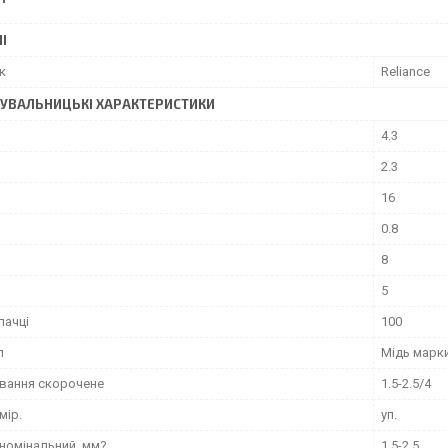
І
к
Reliance
УВАЛЬНИЦЬКІ ХАРАКТЕРИСТИКИ
4.3
2.3
16
0.8
8
5
пачці
100
л
Мідь марки
вання скорочене
1.5-2.5/4
мір.
уп.
 номінальний, мм?
1.5-2.5