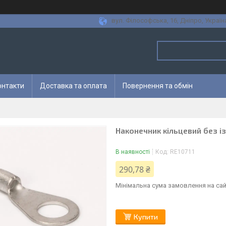
вул. Філософська, 16, Дніпро, Україн
онтакти
Доставка та оплата
Повернення та обмін
Наконечник кільцевий без із
В наявності
Код:
RE10711
290,78 ₴
Мінімальна сума замовлення на сай
Купити