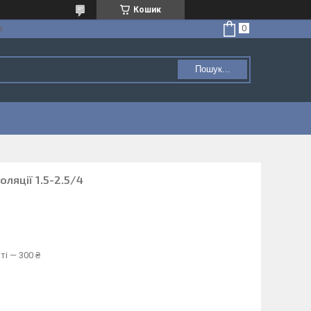
Кошик
а
Пошук...
оляції 1.5-2.5/4
ті — 300 ₴