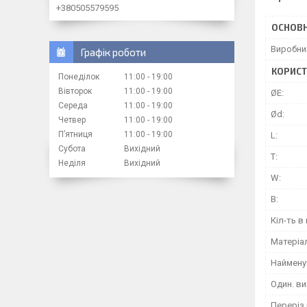
+380505579595
ОСНОВН
Виробни
Графік роботи
КОРИСТ
Понеділок
11:00
19:00
Вівторок
11:00
19:00
ØE:
Середа
11:00
19:00
Ød:
Четвер
11:00
19:00
Пʼятниця
11:00
19:00
L:
Субота
Вихідний
T:
Неділя
Вихідний
W:
В:
Кіл-ть в 
Матеріа
Наймену
Один. ви
Переріз