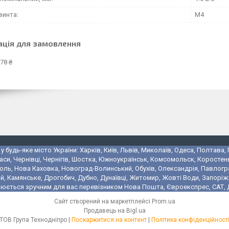
винта:
M4
ація для замовлення
78 ₴
 будь-яке місто України: Харків, Київ, Львів, Миколаїв, Одеса, Полтава,
аси, Чернівці, Чернігів, Шостка, Южноукраїнськ, Комсомольск, Коростень
поль, Нова Каховка, Новоград-Волинський, Обухів, Олександрія, Павлогр
 Камянське, Дрогобич, Дубно, Дунаївці, Житомир, Жовті Води, Запоріжжя,
юється зручним для вас перевізником Нова Пошта, Євроекспрес, САТ, Де
Сайт створений на маркетплейсі
Prom.ua
Продавець на Bigl.ua
ТОВ Група Технодніпро |
Поскаржитися на контент
|
Політика конфіденційност