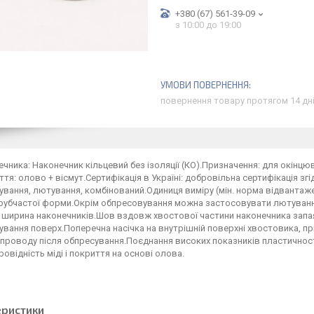
+380 (67) 561-39-09
з 10:00 до 19:00
повернення товару протягом 14 дн
ечника: Наконечник кільцевий без ізоляції (КО).Призначення: для окінцю
тя: олово + вісмут.Сертифікація в Україні: добровільна сертифікація з
вання, лютування, комбінований.Одиниця виміру (мін. норма відвантажен
трубчастої форми.Окрім обпресовування можна застосовувати лютуванн
 ширина наконечників.Шов вздовж хвостової частини наконечника запая
вання поверх.Поперечна насічка на внутрішній поверхні хвостовика, пр
проводу після обпресування.Поєднання високих показників пластичності 
овідність міді і покриття на основі олова.
еристики