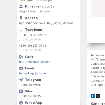
Андрій Миколайович
вул. Філософська, 16, Дніпро, Україна
+380 (67) 561-39-09
з 10:00 до 19:00
+380 (50) 557-95-95
з 10:00 до 19:00
Тип након
М1.Покрит
https://tehnodnepr.com
обпресову
частину 
товщина і
tehnodnepr@ukr.net
обпресову
з жилами 
+380505579595
електропр
+380505579595
Характ