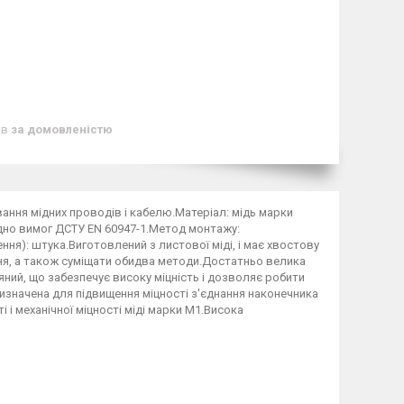
ів
за домовленістю
вання мідних проводів і кабелю.Матеріал: мідь марки
гідно вимог ДСТУ EN 60947-1.Метод монтажу:
ня): штука.Виготовлений з листової міді, і має хвостову
я, а також суміщати обидва методи.Достатньо велика
ний, що забезпечує високу міцність і дозволяє робити
изначена для підвищення міцності з'єднання наконечника
і механічної міцності міді марки М1.Висока