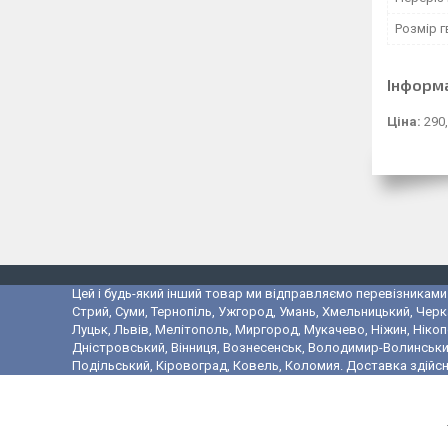
Розмір г
Інформ
Ціна:
290,
Цей і будь-який інший товар ми відправляємо перевізниками у
Стрий, Суми, Тернопіль, Ужгород, Умань, Хмельницький, Черк
Луцьк, Львів, Мелітополь, Миргород, Мукачево, Ніжин, Ніко
Дністровський, Вінниця, Вознесенськ, Володимир-Волинський,
Подільський, Кіровоград, Ковель, Коломия. Доставка здійсн