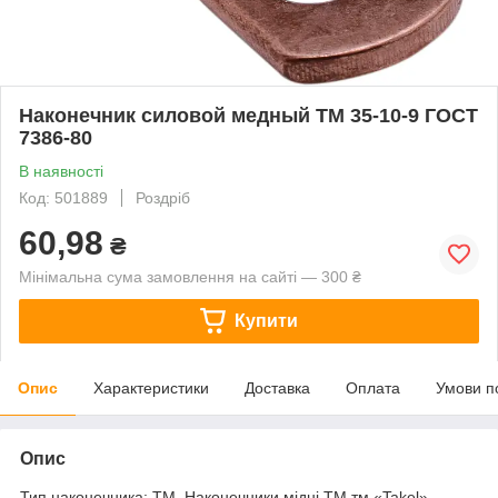
Наконечник силовой медный ТМ 35-10-9 ГОСТ
7386-80
В наявності
Код: 501889
Роздріб
60,98
₴
Мінімальна сума замовлення на сайті — 300 ₴
Купити
Опис
Характеристики
Доставка
Оплата
Умови п
Опис
Тип наконечника: ТМ. Наконечники мідні ТМ тм «Takel»