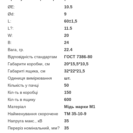
ØE:
10.5
Ød:
9
L:
60±1,5
L?:
11.5
W:
20
В:
24
Вага, гр.
22.4
Відповідність стандартам
ГОСТ 7386-80
Габарити коробки, см
20*15,5*10,5
Габариті ящика, см
32*22*21,5
Одиниця вимірювання
шт.
Кількість у пачці
50
Кіл-ть в коробці
150
Кіл-ть в ящику
600
Матеріал
Мідь марки М1
Найменування скорочене
ТМ 35-10-9
Напруга макс., кВ
35
Переріз номінальний, мм?
35