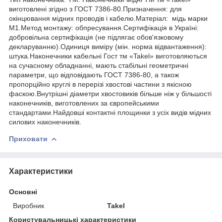
виготовлені згідно з ГОСТ 7386-80.Призначення: для
окінцювання мідних проводів і кабелю.Матеріал: мідь марки
М1.Метод монтажу: обпресування.Сертифікація в Україні:
добровільна сертифікація (не підлягає обов'язковому
декларуванню).Одиниця виміру (мін. норма відвантаження):
штука.Наконечники кабельні Гост тм «Takel» виготовляються
на сучасному обладнанні, мають стабільні геометричні
параметри, що відповідають ГОСТ 7386-80, а також
пропорційно круглі в перерізі хвостові частини з якісною
фаскою.Внутрішні діаметри хвостовиків більше ніж у більшості
наконечників, виготовлених за європейськими
стандартами.Найдовші контактні площинки з усіх видів мідних
силових наконечників.
Приховати
Характеристики
Основні
Виробник
Takel
Користувальницькі характеристики