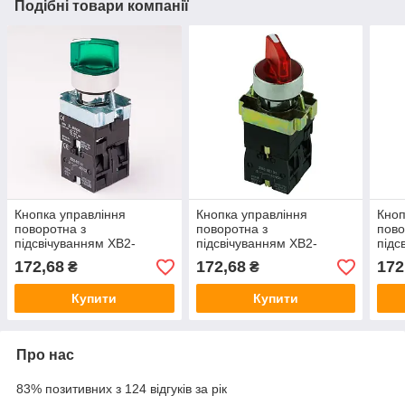
Подібні товари компанії
Кнопка управління
Кнопка управління
Кноп
поворотна з
поворотна з
пово
підсвічуванням XB2-
підсвічуванням XB2-
підс
BK2365
BK2465
BK2
172,68
172,68
172
₴
₴
Купити
Купити
Про нас
83% позитивних з 124 відгуків за рік