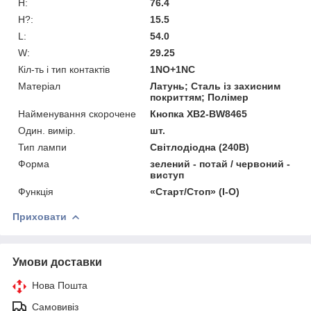
H:
76.4
H?:
15.5
L:
54.0
W:
29.25
Кіл-ть і тип контактів
1NO+1NC
Матеріал
Латунь; Сталь із захисним
покриттям; Полімер
Найменування скорочене
Кнопка XB2-BW8465
Один. вимір.
шт.
Тип лампи
Світлодіодна (240В)
Форма
зелений - потай / червоний -
виступ
Функція
«Старт/Стоп» (I-O)
Приховати
Умови доставки
Нова Пошта
Самовивіз