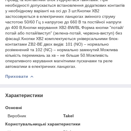
необхідності допускається встановлення додаткових контактів
у необхідному варіанті на осі до 3 шт.Кнопки XB2
застосовуються в електричних ланцюгах змінного струму
частотою 50/60 Гц з напругою до 660 В та постійної напруги
до 400 В;Кнопки керування ХВ2-BW/BL Форма кнопки "потай/
потай або потай/виступ" (зелена-потай, червона-виступ) без
фіксації.Кнопки XB2 комплектуються універсальними блок-
контактами ZB2-BE двох видів: 101 (NO) – нормально
розімкнений та 102 (NC) – нормально замкнутий.Можлива
кількість перемикань за хв – не більше 50.Можливість
оперативного керування магнітними пускачами та реле
автоматики в електричних ланцюгах.
Приховати
Характеристики
Основні
Виробник
Takel
Користувальницькі характеристики