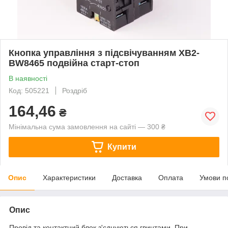
Кнопка управління з підсвічуванням XB2-
BW8465 подвійна старт-стоп
В наявності
Код: 505221
Роздріб
164,46
₴
Мінімальна сума замовлення на сайті — 300 ₴
Купити
Опис
Характеристики
Доставка
Оплата
Умови п
Опис
Провід та контактний блок з'єднуються гвинтами. При