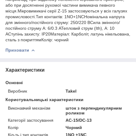
або при досягненні рухомої частини вимикача певного
місця.Мікровимикачі серії Z-15 застосовуються у всіх галузях
промисловості.Тип контактів: 1NO+1NCНомінальна напруга
для змінного/постійного струму: 250/220 ВСила змінного/
постійного струму А: 6/0.3 АТепловий струм (Ith), A: 10
АСтупінь захисту: IP20Матеріал: Карболіт, латунь нікельована,
сталь з покриттямКолір: чорний
Приховати
Характеристики
Основні
Виробник
Takel
Користувальницькі характеристики
Виконавчий механізм
шток з перпендикулярним
роликом
Категорії застосування
AC-15/DC-13
Колір
Чорний
Кіл-ть і тип контактів
1NO +1NC