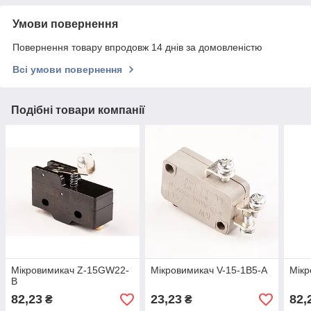
Умови повернення
Повернення товару впродовж 14 днів за домовленістю
Всі умови повернення
Подібні товари компанії
Мікровимикач Z-15GW22-
Мікровимикач V-15-1B5-A
Мікр
B
82,23
23,23
82,
₴
₴