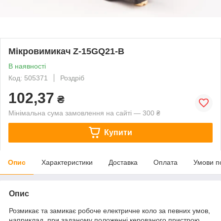
Мікровимикач Z-15GQ21-B
В наявності
Код: 505371
Роздріб
102,37
₴
Мінімальна сума замовлення на сайті — 300 ₴
Купити
Опис
Характеристики
Доставка
Оплата
Умови п
Опис
Розмикає та замикає робоче електричне коло за певних умов,
наприклад, при заданому положенні керованого пристрою,