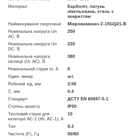
Матеріал
Карболіт, латунь
нікельована, сталь з
покриттям
Найменування скорочене
Мікровимикач Z-15GQ21-B
Номінальна напруга Un
250
AC, В
Номінальна напруга Un
220
DC, В
Номінальна напруга
380
ізоляції (Ui, AC), В
Номінальний струм In, А
6
Один. вимір.
шт.
Робочий хід, мм
3.58
С, мм
0.4
Стандарт
ДСТУ EN 60947-5-1
Ступінь захисту
IP20
Тепловий струм для
10
категорії AC-1 (Ith, AC-1), A
Тип
0.3
Частота (F), Гц
50/60