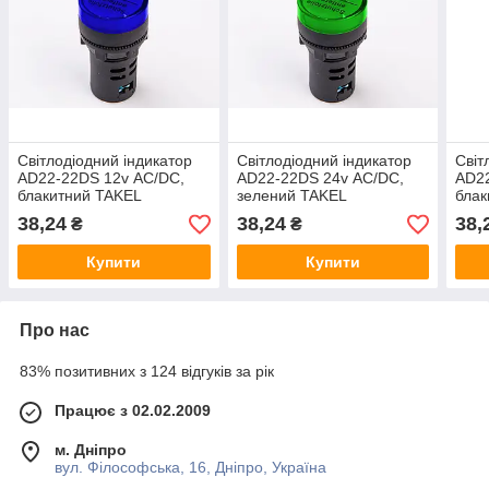
Світлодіодний індикатор
Світлодіодний індикатор
Світ
AD22-22DS 12v АC/DC,
AD22-22DS 24v АC/DC,
AD22
блакитний TAKEL
зелений TAKEL
блак
38,24
38,24
38,
₴
₴
Купити
Купити
Про нас
83% позитивних з 124 відгуків за рік
Працює з 02.02.2009
м. Дніпро
вул. Філософська, 16, Дніпро, Україна