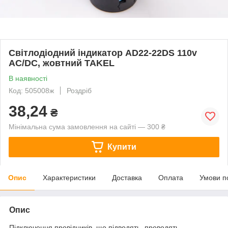
Світлодіодний індикатор AD22-22DS 110v
АC/DC, жовтний TAKEL
В наявності
Код: 505008ж
Роздріб
38,24
₴
Мінімальна сума замовлення на сайті — 300 ₴
Купити
Опис
Характеристики
Доставка
Оплата
Умови п
Опис
Підключення провідників, що підводять, проводять