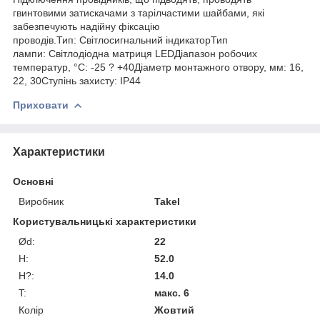
гвинтовими затискачами з тарілчастими шайбами, які
забезпечують надійну фіксацію
проводів.Тип: Світлосигнальний індикаторТип
лампи: Світлодіодна матриця LEDДіапазон робочих
температур, °C: -25 ? +40Діаметр монтажного отвору, мм: 16,
22, 30Ступінь захисту: IP44
Приховати
Характеристики
Основні
Виробник
Takel
Користувальницькі характеристики
Ød:
22
H:
52.0
H?:
14.0
T:
макс. 6
Колір
Жовтий