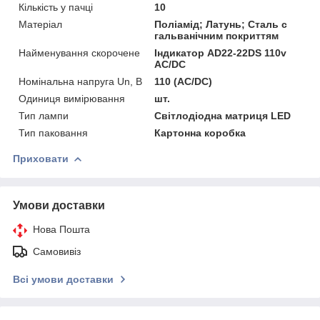
Кількість у пачці
10
Матеріал
Поліамід; Латунь; Сталь с
гальванічним покриттям
Найменування скорочене
Індикатор AD22-22DS 110v
АC/DC
Номінальна напруга Un, В
110 (AC/DC)
Одиниця вимірювання
шт.
Тип лампи
Світлодіодна матриця LED
Тип паковання
Картонна коробка
Приховати
Умови доставки
Нова Пошта
Самовивіз
Всі умови доставки