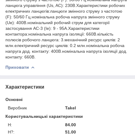
ланцюга управління (Us, AC): 230В.Характеристики робочих
електричних ланцюгів:ланцюги змінного струму з частотою
(F): 50/60 Гц.номінальна робоча напруга змінного струму
(Ue): 400В.номінальний робочий струм для категорії
застосування АС-3 (Ie): 9 - 95А.Характеристики
контактора:номінальна напруга ізоляції: 660В.кількість
полюсів робочого ланцюга: 3.механічний ресурс циклів: 2
млн.електричний ресурс циклів: 0.2 млн.номінальна робоча
напруга дод. контакту: 400В.номінальна напруга ізоляції дод.
контакту: 660В.
Приховати
Характеристики
Основні
Виробник
Takel
Користувальницькі характеристики
H:
84.00
H?:
51.00