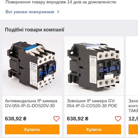
Повернення товару впродовж 14 днів за домовленістю
Всі умови повернення
Подібні товари компанії
Антивандальна IP камера
Зовнішня IP камера GV-
Захи
GV-055-IP-G-DOS20V-30
054-IP-G-COS20-30 POE
конт
TAK
638,92
638,92
12,
₴
₴
Купити
Купити