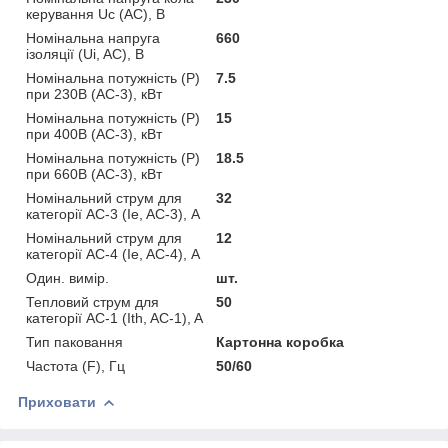
керування Uс (AC), В
Номінальна напруга
660
ізоляції (Ui, AC), В
Номінальна потужність (Р)
7.5
при 230В (AC-3), кВт
Номінальна потужність (Р)
15
при 400В (AC-3), кВт
Номінальна потужність (Р)
18.5
при 660В (AC-3), кВт
Номінальний струм для
32
категорії AC-3 (Ie, AC-3), А
Номінальний струм для
12
категорії AC-4 (Ie, AC-4), А
Один. вимір.
шт.
Тепловий струм для
50
категорії AC-1 (Ith, AC-1), A
Тип паковання
Картонна коробка
Частота (F), Гц
50/60
Приховати