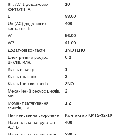
Ith, АС-1 додаткових
10
контактів, А
L:
93.00
Ue (АС) додаткових
400
контактів, В
W:
56.00
W?:
41.00
Додаткові контакти
1NO (1НО)
Електричний ресурс
0.2
циклів, млн.
Кіл-ть в пачці
1
Кіл-ть полюсів
3
Кіл-ть і тип контактів
3NO
Механічний ресурс циклів,
2
млн.
Момент затягування
1.2
гвинтів, Нм
Найменування скорочене
Контактор КМІ 2-32-10
Номінальна напруга Un
400
AC, В
Номінальна напруга кола
230 ~