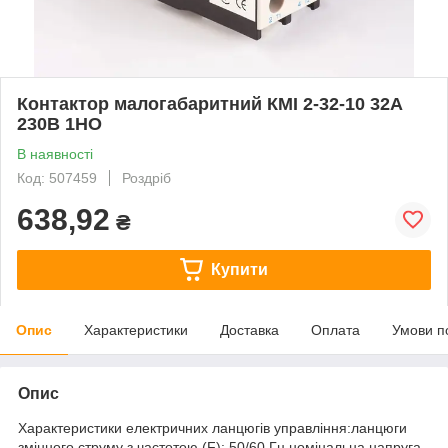
Контактор малогабаритний КМІ 2-32-10 32А
230В 1HO
В наявності
Код: 507459
Роздріб
638,92
₴
Купити
Опис
Характеристики
Доставка
Оплата
Умови п
Опис
Характеристики електричних ланцюгів управління:ланцюги
змінного струму з частотою (F): 50/60 Гц.номінальна напруга