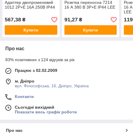
Адаптер двопроменевий
Розетка переносна 7214
Розе
1012 2Р+Е 16А 250В IP44
16 А 380 В 3Р+Е IP44 LEE
16 А
LEE
567,38
91,27
119
₴
₴
Купити
Купити
Про нас
83% позитивних з 124 відгуків за рік
Працює з 02.02.2009
м. Дніпро
вул. Філософська, 16, Дніпро, Україна
Контакти
Сьогодні вихідний
Показати весь графік роботи
Про нас