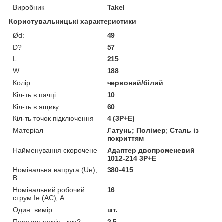
Виробник
Takel
Користувальницькі характеристики
Ød:
49
D?
57
L:
215
W:
188
Колір
червоний/білий
Кіл-ть в пачці
10
Кіл-ть в ящику
60
Кіл-ть точок підключення
4 (3P+E)
Матеріал
Латунь; Полімер; Сталь із
покриттям
Найменування скорочене
Адаптер двопроменевий
1012-214 3Р+Е
Номінальна напруга (Uн),
380-415
В
Номінальний робочий
16
струм Ie (AC), А
Один. вимір.
шт.
Перетин номін., мм?
2.5