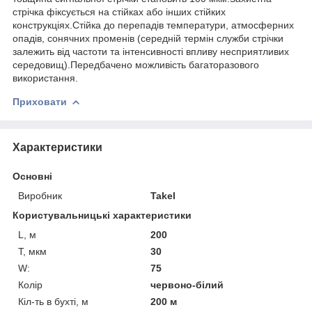
стрічка фіксується на стійках або інших стійких
конструкціях.Стійка до перепадів температури, атмосферних
опадів, сонячних променів (середній термін служби стрічки
залежить від частоти та інтенсивності впливу несприятливих
середовищ).Передбачено можливість багаторазового
використання.
Приховати
Характеристики
Основні
Виробник
Takel
Користувальницькі характеристики
L, м
200
T, мкм
30
W:
75
Колір
червоно-білий
Кіл-ть в бухті, м
200 м