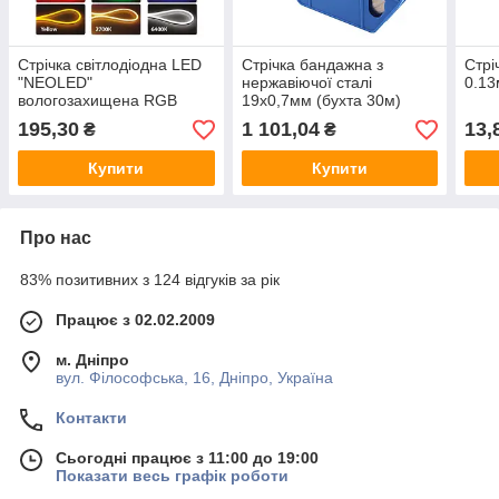
Стрічка світлодіодна LED
Стрічка бандажна з
Стрі
"NEOLED"
нержавіючої сталі
0.13
вологозахищена RGB
19х0,7мм (бухта 30м)
відвантаження кратно 100
195,30
1 101,04
13,
₴
₴
метрам ціна вказана за 1м
Купити
Купити
Про нас
83% позитивних з 124 відгуків за рік
Працює з 02.02.2009
м. Дніпро
вул. Філософська, 16, Дніпро, Україна
Контакти
Сьогодні працює з 11:00 до 19:00
Показати весь графік роботи