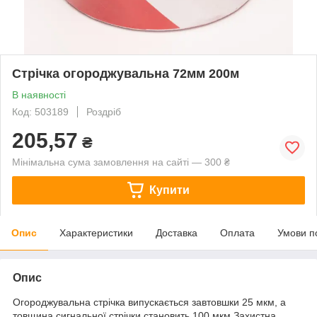
Стрічка огороджувальна 72мм 200м
В наявності
Код: 503189
Роздріб
205,57
₴
Мінімальна сума замовлення на сайті — 300 ₴
Купити
Опис
Характеристики
Доставка
Оплата
Умови п
Опис
Огороджувальна стрічка випускається завтовшки 25 мкм, а
товщина сигнальної стрічки становить 100 мкм.Захистна