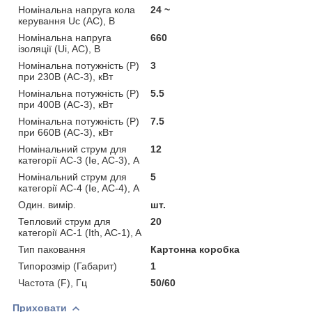
Номінальна напруга кола
24 ~
керування Uс (AC), В
Номінальна напруга
660
ізоляції (Ui, AC), В
Номінальна потужність (Р)
3
при 230В (AC-3), кВт
Номінальна потужність (Р)
5.5
при 400В (AC-3), кВт
Номінальна потужність (Р)
7.5
при 660В (AC-3), кВт
Номінальний струм для
12
категорії AC-3 (Ie, AC-3), А
Номінальний струм для
5
категорії AC-4 (Ie, AC-4), А
Один. вимір.
шт.
Тепловий струм для
20
категорії AC-1 (Ith, AC-1), A
Тип паковання
Картонна коробка
Типорозмір (Габарит)
1
Частота (F), Гц
50/60
Приховати