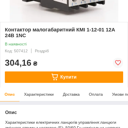
Контактор малогабаритний КМІ 1-12-01 12А
24В 1NC
В наявності
Код: 507412
Роздріб
304,16
₴
Купити
Опис
Характеристики
Доставка
Оплата
Умови п
Опис
Характеристики електричних ланцюгів управління:ланцюги
змінного струму з частотою (F): 50/60 Гц.номінальна напруга