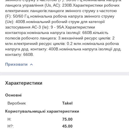
ланцюга управління (Us, AC): 230В.Характеристики робочих
електричних ланцюгів:ланцюги змінного струму з частотою
(F): 50/60 Гц.номінальна робоча напруга змінного струму
(Ue): 400В.номінальний робочий струм для категорії
застосування АС-3 (Ie): 9 - 95А.Характеристики
контактора:номінальна напруга ізоляції: 660В.кількість
полюсів робочого ланцюга: 3.механічний ресурс циклів: 2
млн.електричний ресурс циклів: 0.2 млн.номінальна робоча
напруга дод. контакту: 400В.номінальна напруга ізоляції дод.
контакту: 660В.
Приховати
Характеристики
Основні
Виробник
Takel
Користувальницькі характеристики
H:
75.00
H?:
45.00