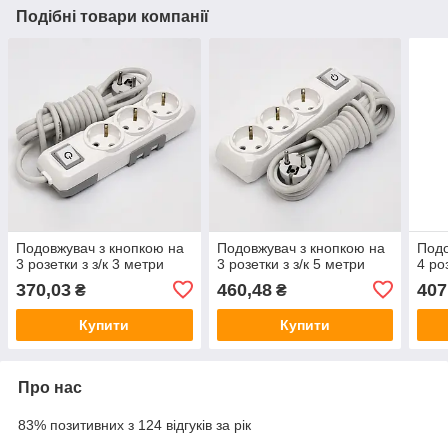
Подібні товари компанії
Подовжувач з кнопкою на
Подовжувач з кнопкою на
Подо
3 розетки з з/к 3 метри
3 розетки з з/к 5 метри
4 ро
370,03
460,48
407
₴
₴
Купити
Купити
Про нас
83% позитивних з 124 відгуків за рік