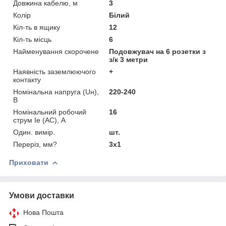
Довжина кабелю, м
3
Колір
Білий
Кіл-ть в ящику
12
Кіл-ть місць
6
Найменування скорочене
Подовжувач на 6 розетки з
з/к 3 метри
Наявність заземлюючого
+
контакту
Номінальна напруга (Uн),
220-240
В
Номінальний робочий
16
струм Ie (AC), А
Один. вимір.
шт.
Переріз, мм?
3х1
Приховати
Умови доставки
Нова Пошта