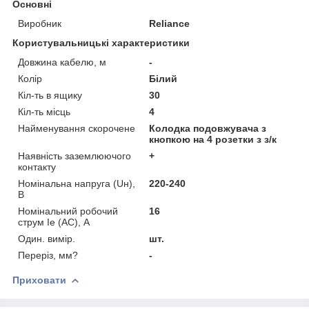
Основні
Виробник
Reliance
Користувальницькі характеристики
Довжина кабелю, м
-
Колір
Білий
Кіл-ть в ящику
30
Кіл-ть місць
4
Найменування скорочене
Колодка подовжувача з
кнопкою на 4 розетки з з/к
Наявність заземлюючого
+
контакту
Номінальна напруга (Uн),
220-240
В
Номінальний робочий
16
струм Ie (AC), А
Один. вимір.
шт.
Переріз, мм?
-
Приховати