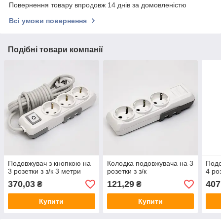
Повернення товару впродовж 14 днів за домовленістю
Всі умови повернення
Подібні товари компанії
Подовжувач з кнопкою на
Колодка подовжувача на 3
Подо
3 розетки з з/к 3 метри
розетки з з/к
4 ро
370,03
121,29
407
₴
₴
Купити
Купити