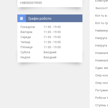
Електрич
+380505579595
Зносості
Кіл-ть в
Графік роботи
Кіл-ть г
Понеділок
11:00
19:00
Наймену
Вівторок
11:00
19:00
Середа
11:00
19:00
Напруга 
Четвер
11:00
19:00
Напруга 
Пʼятниця
11:00
19:00
Субота
Вихідний
Номіналь
Неділя
Вихідний
Номіналь
Один. ви
Опір кон
Опір ізо
Потужні
Робоча т
Ступінь 