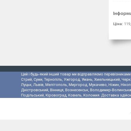
Інформ
Ціна:
119,
Цей і будь-який інший товар ми відправляємо перевізниками у
Стрий, Суми, Тернопіль, Ужгород, Умань, Хмельницький, Черк
Луцьк, Львів, Мелітополь, Миргород, Мукачево, Ніжин, Ніко
Дністровський, Вінниця, Вознесенськ, Володимир-Волинський,
Подільський, Кіровоград, Ковель, Коломия. Доставка здійсн