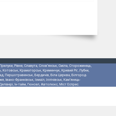
 Прилуки, Рівне, Славута, Слов'янськ, Сміла, Сторожинець,
, Котовськ, Краматорськ, Кременчук, Кривий Ріг, Лубни,
ад, Першотравенськ, Бердичів, Біла Церква, Білгород-
 Івано-Франківськ, Ізмаїл, Іллічівськ, Кам'янець-
лівері, Ін-тайм, Гюнсел, Автолюкс, Міст Еспрес.
і