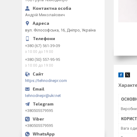
Андрій Миколайович
вул. Філософська, 16, Дніпро, Україна
+380 (67) 561-39-09
з 10:00 до 19:00
+380 (50) 557-95-95
з 10:00 до 19:00
https://tehnodnepr.com
Характ
tehnodnepr@ukr.net
ОСНОВН
Виробни
+380505579595
КОРИСТ
+380505579595
Вага один