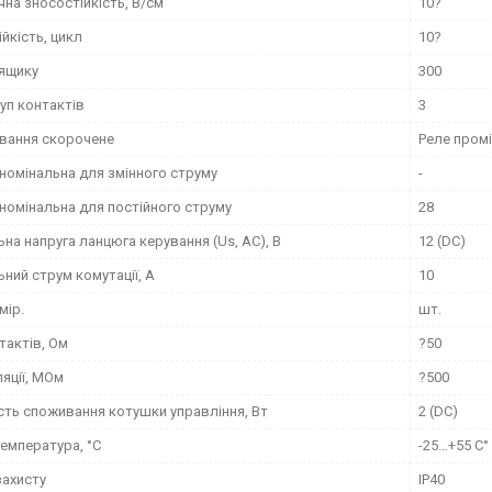
на зносостійкість, В/см
10?
йкість, цикл
10?
 ящику
300
руп контактів
3
вання скорочене
Реле пром
номінальна для змінного струму
-
номінальна для постійного струму
28
на напруга ланцюга керування (Us, AC), В
12 (DC)
ний струм комутації, А
10
мір.
шт.
тактів, Ом
?50
ляції, МОм
?500
сть споживання котушки управління, Вт
2 (DC)
емпература, °C
-25…+55 С°
захисту
IP40