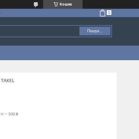
Кошик
а
Пошук...
 TAKEL
ті — 300 ₴