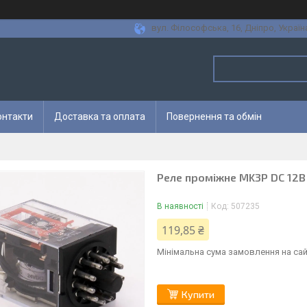
вул. Філософська, 16, Дніпро, Україн
онтакти
Доставка та оплата
Повернення та обмін
Реле проміжне MK3P DC 12В
В наявності
Код:
507235
119,85 ₴
Мінімальна сума замовлення на сай
Купити