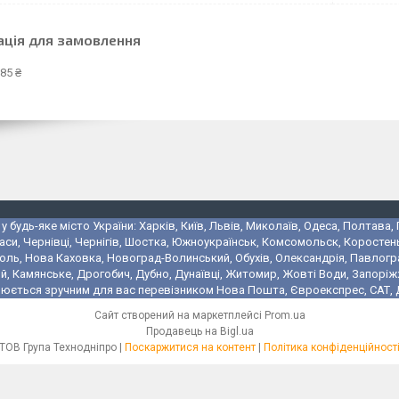
ація для замовлення
85 ₴
 будь-яке місто України: Харків, Київ, Львів, Миколаїв, Одеса, Полтава,
аси, Чернівці, Чернігів, Шостка, Южноукраїнськ, Комсомольск, Коростень
поль, Нова Каховка, Новоград-Волинський, Обухів, Олександрія, Павлогр
 Камянське, Дрогобич, Дубно, Дунаївці, Житомир, Жовті Води, Запоріжжя,
юється зручним для вас перевізником Нова Пошта, Євроекспрес, САТ, Де
Сайт створений на маркетплейсі
Prom.ua
Продавець на Bigl.ua
ТОВ Група Технодніпро |
Поскаржитися на контент
|
Політика конфіденційност