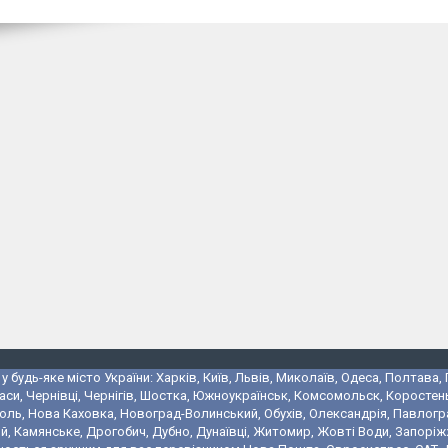
 будь-яке місто України: Харків, Київ, Львів, Миколаїв, Одеса, Полтава,
аси, Чернівці, Чернігів, Шостка, Южноукраїнськ, Комсомольск, Коростень
поль, Нова Каховка, Новоград-Волинський, Обухів, Олександрія, Павлогр
 Камянське, Дрогобич, Дубно, Дунаївці, Житомир, Жовті Води, Запоріжжя,