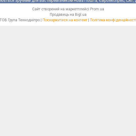
юється зручним для вас перевізником Нова Пошта, Євроекспрес, САТ, Де
Сайт створений на маркетплейсі
Prom.ua
Продавець на Bigl.ua
ТОВ Група Технодніпро |
Поскаржитися на контент
|
Політика конфіденційност