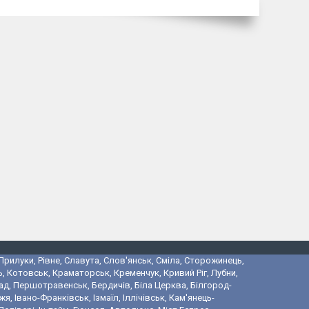
 Прилуки, Рівне, Славута, Слов'янськ, Сміла, Сторожинець,
, Котовськ, Краматорськ, Кременчук, Кривий Ріг, Лубни,
ад, Першотравенськ, Бердичів, Біла Церква, Білгород-
 Івано-Франківськ, Ізмаїл, Іллічівськ, Кам'янець-