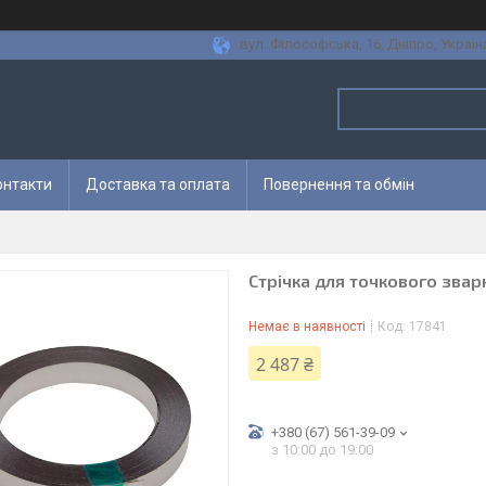
вул. Філософська, 16, Дніпро, Україн
онтакти
Доставка та оплата
Повернення та обмін
Стрічка для точкового звар
Немає в наявності
Код:
17841
2 487 ₴
+380 (67) 561-39-09
з 10:00 до 19:00