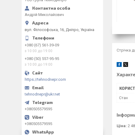
Андрій Миколайович
вул. Філософська, 16, Дніпро, Україна
+380 (67) 561-39-09
Стрічка д
з 10:00 до 19:00
+380 (50) 557-95-95
з 10:00 до 19:00
Характ
https://tehnodnepr.com
КОРИСТ
tehnodnepr@ukr.net
Стан
+380505579595
Інформ
+380505579595
Ціна:
2 48