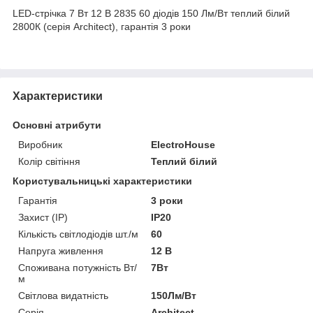
LED-стрічка 7 Вт 12 В 2835 60 діодів 150 Лм/Вт теплий білий
2800К (серія Architect), гарантія 3 роки
Характеристики
Основні атрибути
Виробник
ElectroHouse
Колір світіння
Теплий білий
Користувальницькі характеристики
Гарантія
3 роки
Захист (IP)
IP20
Кількість світлодіодів шт./м
60
Напруга живлення
12 В
Споживана потужність Вт/
7Вт
м
Світлова видатність
150Лм/Вт
Серія
Architect