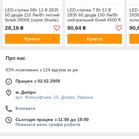
LED-стрічка 5Вт 12 В 2835
LED-стрічка 7 Вт 12 В
LED-
60 діодів 110 Лм/Вт теплий
2835 60 діодів 150 Лм/Вт
2835
білий 2800К (серія Shade),
нейтральний білий 4500 K
холо
гарантія 2 роки EH-
(серія Architect), гарантія
(сері
28,16
90,64
90,
₴
₴
STR1SH
3 роки EH-STR2AR12
3 р
Купити
Купити
Про нас
83% позитивних з 124 відгуків за рік
Працює з 02.02.2009
м. Дніпро
вул. Філософська, 16, Дніпро, Україна
Контакти
Сьогодні працює з 11:00 до 19:00
Показати весь графік роботи