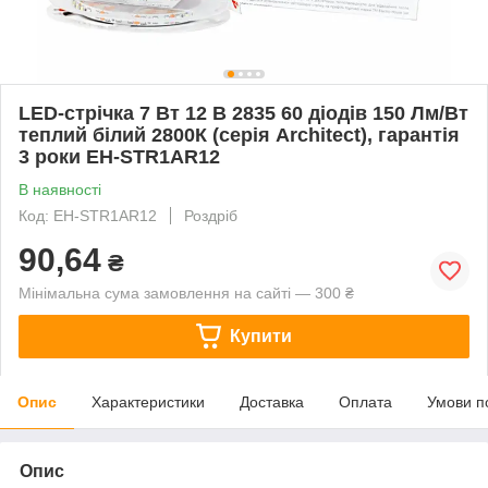
LED-стрічка 7 Вт 12 В 2835 60 діодів 150 Лм/Вт
теплий білий 2800К (серія Architect), гарантія
3 роки EH-STR1AR12
В наявності
Код: EH-STR1AR12
Роздріб
90,64
₴
Мінімальна сума замовлення на сайті — 300 ₴
Купити
Опис
Характеристики
Доставка
Оплата
Умови п
Опис