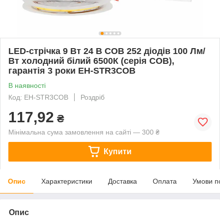
LED-стрічка 9 Вт 24 В COB 252 діодів 100 Лм/
Вт холодний білий 6500К (серія COB),
гарантія 3 роки EH-STR3COB
В наявності
Код: EH-STR3COB
Роздріб
117,92
₴
Мінімальна сума замовлення на сайті — 300 ₴
Купити
Опис
Характеристики
Доставка
Оплата
Умови п
Опис