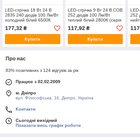
LED-стрічка 18 Вт 24 В
LED-стрічка 9 Вт 24 В COB
LED-
2835 240 діодів 100 Лм/Вт
252 діодів 100 Лм/Вт
252 
холодний білий 6500К
теплий білий 2800К (серія
нейт
(серія Externum), гарантія
COB), гарантія 3 роки EH-
(сер
177,32
117,92
117
₴
₴
3 роки EH-STR9IP
STR1COB
рок
Купити
Купити
Про нас
83% позитивних з 124 відгуків за рік
Працює з 02.02.2009
м. Дніпро
вул. Філософська, 16, Дніпро, Україна
Контакти
Сьогодні вихідний
Показати весь графік роботи