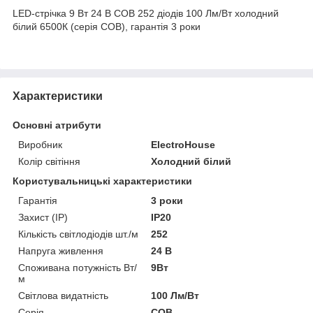
LED-стрічка 9 Вт 24 В COB 252 діодів 100 Лм/Вт холодний
білий 6500К (серія COB), гарантія 3 роки
Характеристики
Основні атрибути
Виробник
ElectroHouse
Колір світіння
Холодний білий
Користувальницькі характеристики
Гарантія
3 роки
Захист (IP)
IP20
Кількість світлодіодів шт./м
252
Напруга живлення
24 В
Споживана потужність Вт/
9Вт
м
Світлова видатність
100 Лм/Вт
Серія
COB