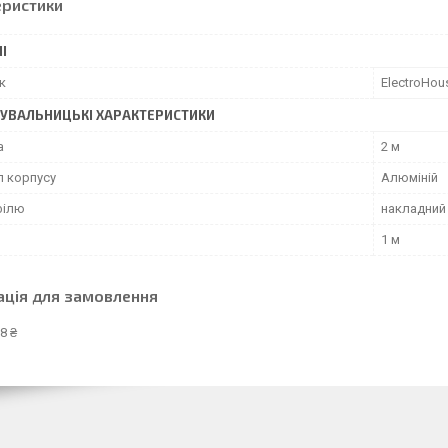
еристики
І
к
ElectroHou
УВАЛЬНИЦЬКІ ХАРАКТЕРИСТИКИ
а
2 м
л корпусу
Алюміній
філю
накладний
1 м
ація для замовлення
8 ₴