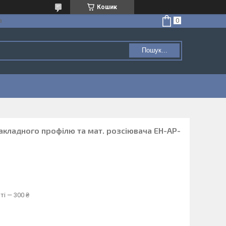
Кошик
а
Пошук...
акладного профілю та мат. розсіювача EH-AP-
ті — 300 ₴