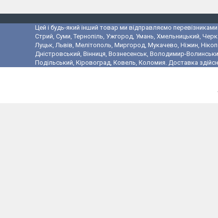
Цей і будь-який інший товар ми відправляємо перевізниками у
Стрий, Суми, Тернопіль, Ужгород, Умань, Хмельницький, Черк
Луцьк, Львів, Мелітополь, Миргород, Мукачево, Ніжин, Ніко
Дністровський, Вінниця, Вознесенськ, Володимир-Волинський,
Подільський, Кіровоград, Ковель, Коломия. Доставка здійсн