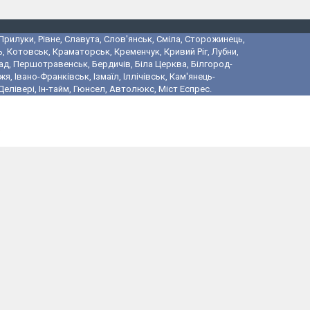
 Прилуки, Рівне, Славута, Слов'янськ, Сміла, Сторожинець,
, Котовськ, Краматорськ, Кременчук, Кривий Ріг, Лубни,
ад, Першотравенськ, Бердичів, Біла Церква, Білгород-
 Івано-Франківськ, Ізмаїл, Іллічівськ, Кам'янець-
лівері, Ін-тайм, Гюнсел, Автолюкс, Міст Еспрес.
і