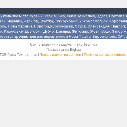
 будь-яке місто України: Харків, Київ, Львів, Миколаїв, Одеса, Полтава,
аси, Чернівці, Чернігів, Шостка, Южноукраїнськ, Комсомольск, Коростень
поль, Нова Каховка, Новоград-Волинський, Обухів, Олександрія, Павлогр
 Камянське, Дрогобич, Дубно, Дунаївці, Житомир, Жовті Води, Запоріжжя,
юється зручним для вас перевізником Нова Пошта, Євроекспрес, САТ, Де
Сайт створений на маркетплейсі
Prom.ua
Продавець на Bigl.ua
ТОВ Група Технодніпро |
Поскаржитися на контент
|
Політика конфіденційност