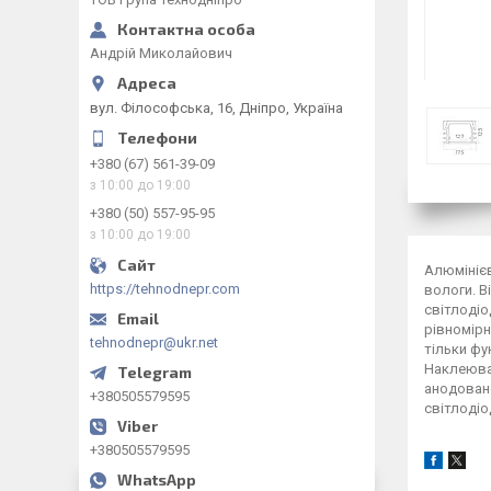
Андрій Миколайович
вул. Філософська, 16, Дніпро, Україна
+380 (67) 561-39-09
з 10:00 до 19:00
+380 (50) 557-95-95
з 10:00 до 19:00
Алюмінієв
https://tehnodnepr.com
вологи. В
світлодіо
рівномірн
tehnodnepr@ukr.net
тільки фу
Наклеюват
анодовано
+380505579595
світлодіо
+380505579595