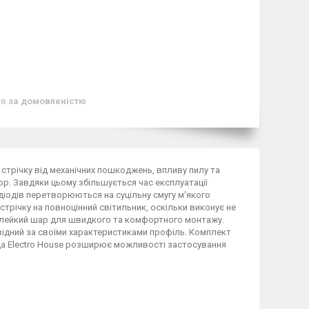
ів
за домовленістю
стрічку від механічних пошкоджень, впливу пилу та
ор. Завдяки цьому збільшується час експлуатації
діодів перетворюються на суцільну смугу м'якого
трічку на повноцінний світильник, оскільки виконує не
є клейкий шар для швидкого та комфортного монтажу.
відний за своїми характеристиками профіль. Комплект
да Electro House розширює можливості застосування