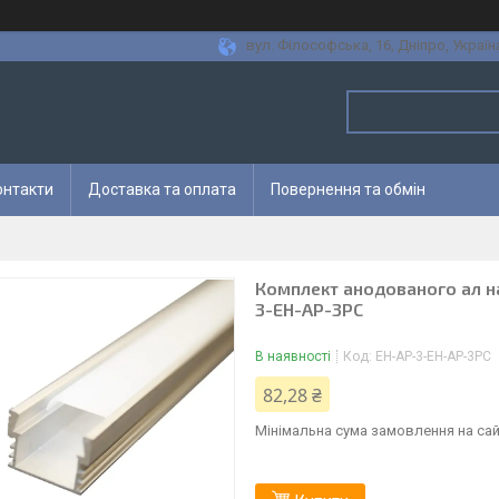
вул. Філософська, 16, Дніпро, Україн
онтакти
Доставка та оплата
Повернення та обмін
Комплект анодованого ал н
3-EH-AP-3PC
В наявності
Код:
EH-AP-3-EH-AP-3PC
82,28 ₴
Мінімальна сума замовлення на сай