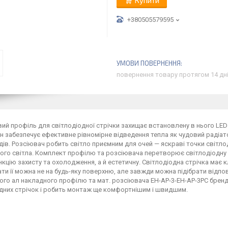
Купити
+380505579595
повернення товару протягом 14 дн
ий профіль для світлодіодної стрічки захищає встановлену в нього LED 
ін забезпечує ефективне рівномірне відведення тепла як чудовий радіат
дів. Розсіювач робить світло приємним для очей — яскраві точки світло
ого світла. Комплект профілю та розсіювача перетворює світлодіодну с
нкцію захисту та охолодження, а й естетичну. Світлодіодна стрічка ма
и її можна не на будь-яку поверхню, але завжди можна підібрати відпо
го ал накладного профілю та мат. розсіювача EH-AP-3-EH-AP-3PC брен
дних стрічок і робить монтаж ще комфортнішим і швидшим.