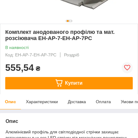
Комплект анодованого профілю та мат.
розсіювача EH-AP-7-EH-AP-7PC
В наявності
Код: EH-AP-7-EH-AP-7PC
Роздріб
555,54
₴
Купити
Опис
Характеристики
Доставка
Оплата
Умови п
Опис
Алюмінієвий профіль для світлодіодної стрічки захищає
встановлену в нього LED стрічку від механічних пошкоджень,