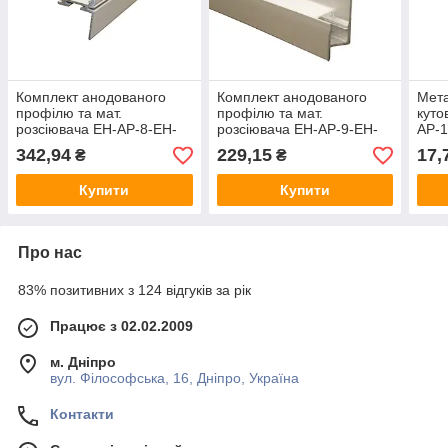
Комплект анодованого
Комплект анодованого
Мета
профілю та мат.
профілю та мат.
куто
розсіювача EH-AP-8-EH-
розсіювача EH-AP-9-EH-
AP-
AP-8PC
AP-9PC
342,94
229,15
17,
₴
₴
Купити
Купити
Про нас
83% позитивних з 124 відгуків за рік
Працює з 02.02.2009
м. Дніпро
вул. Філософська, 16, Дніпро, Україна
Контакти