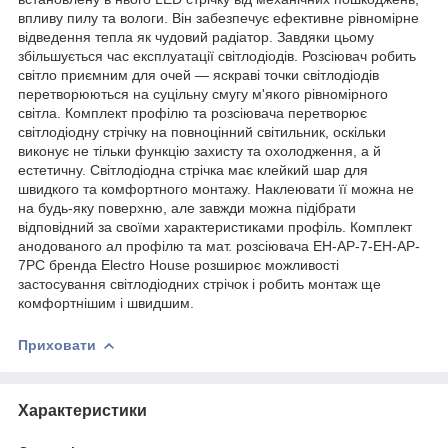
впливу пилу та вологи. Він забезпечує ефективне рівномірне
відведення тепла як чудовий радіатор. Завдяки цьому
збільшується час експлуатації світлодіодів. Розсіювач робить
світло приємним для очей — яскраві точки світлодіодів
перетворюються на суцільну смугу м'якого рівномірного
світла. Комплект профілю та розсіювача перетворює
світлодіодну стрічку на повноцінний світильник, оскільки
виконує не тільки функцію захисту та охолодження, а й
естетичну. Світлодіодна стрічка має клейкий шар для
швидкого та комфортного монтажу. Наклеювати її можна не
на будь-яку поверхню, але завжди можна підібрати
відповідний за своїми характеристиками профіль. Комплект
анодованого ал профілю та мат. розсіювача EH-AP-7-EH-AP-
7PC бренда Electro House розширює можливості
застосування світлодіодних стрічок і робить монтаж ще
комфортнішим і швидшим.
Приховати
Характеристики