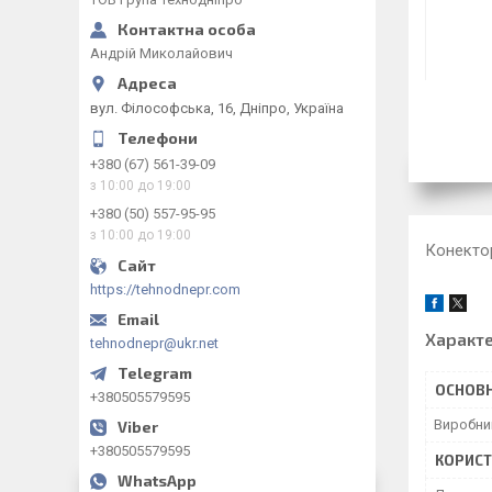
Андрій Миколайович
вул. Філософська, 16, Дніпро, Україна
+380 (67) 561-39-09
з 10:00 до 19:00
+380 (50) 557-95-95
з 10:00 до 19:00
Конектор
https://tehnodnepr.com
Характ
tehnodnepr@ukr.net
ОСНОВН
+380505579595
Виробни
+380505579595
КОРИСТ