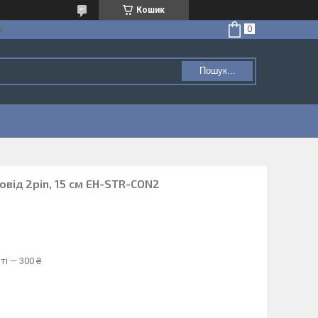
Кошик
а
Пошук...
від 2pin, 15 см EH-STR-CON2
ті — 300 ₴