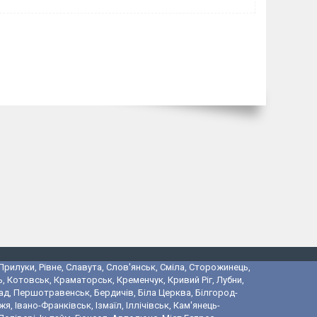
 Прилуки, Рівне, Славута, Слов'янськ, Сміла, Сторожинець,
, Котовськ, Краматорськ, Кременчук, Кривий Ріг, Лубни,
ад, Першотравенськ, Бердичів, Біла Церква, Білгород-
 Івано-Франківськ, Ізмаїл, Іллічівськ, Кам'янець-