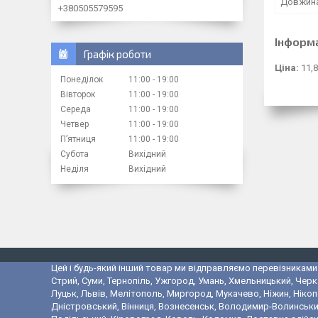
Довжин
+380505579595
Інформ
Графік роботи
Ціна:
11,8
Понеділок
11:00
19:00
Вівторок
11:00
19:00
Середа
11:00
19:00
Четвер
11:00
19:00
Пʼятниця
11:00
19:00
Субота
Вихідний
Неділя
Вихідний
Цей і будь-який інший товар ми відправляємо перевізниками у
Стрий, Суми, Тернопіль, Ужгород, Умань, Хмельницький, Черк
Луцьк, Львів, Мелітополь, Миргород, Мукачево, Ніжин, Ніко
Дністровський, Вінниця, Вознесенськ, Володимир-Волинський,