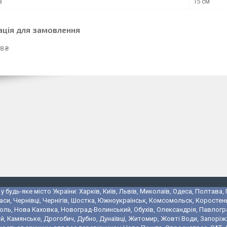
а
15 см
ація для замовлення
8 ₴
 будь-яке місто України: Харків, Київ, Львів, Миколаїв, Одеса, Полтава,
аси, Чернівці, Чернігів, Шостка, Южноукраїнськ, Комсомольск, Коростень
поль, Нова Каховка, Новоград-Волинський, Обухів, Олександрія, Павлогр
 Камянське, Дрогобич, Дубно, Дунаївці, Житомир, Жовті Води, Запоріжжя,