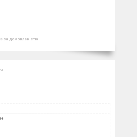
ів
за домовленістю
ля
se