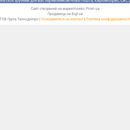
юється зручним для вас перевізником Нова Пошта, Євроекспрес, САТ, Де
Сайт створений на маркетплейсі
Prom.ua
Продавець на Bigl.ua
ТОВ Група Технодніпро |
Поскаржитися на контент
|
Політика конфіденційност