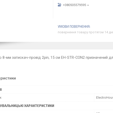
+380505579595
повернення товару протягом 14 дн
 8-мм затискач-провід 2pin, 15 см EH-STR-CON2 призначений д
еристики
І
к
ElectroHou
УВАЛЬНИЦЬКІ ХАРАКТЕРИСТИКИ