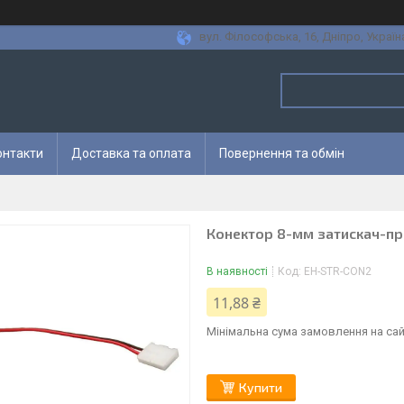
вул. Філософська, 16, Дніпро, Україн
онтакти
Доставка та оплата
Повернення та обмін
Конектор 8-мм затискач-про
В наявності
Код:
EH-STR-CON2
11,88 ₴
Мінімальна сума замовлення на сай
Купити