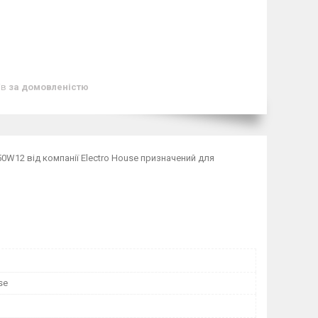
ів
за домовленістю
50W12 від компанії Electro House призначений для
se