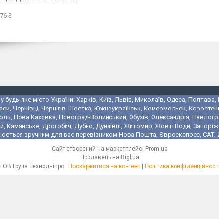
76 ₴
 будь-яке місто України: Харків, Київ, Львів, Миколаїв, Одеса, Полтава,
аси, Чернівці, Чернігів, Шостка, Южноукраїнськ, Комсомольск, Коростень
поль, Нова Каховка, Новоград-Волинський, Обухів, Олександрія, Павлогр
 Камянське, Дрогобич, Дубно, Дунаївці, Житомир, Жовті Води, Запоріжжя,
юється зручним для вас перевізником Нова Пошта, Євроекспрес, САТ, Де
Сайт створений на маркетплейсі
Prom.ua
Продавець на Bigl.ua
ТОВ Група Технодніпро |
Поскаржитися на контент
|
Політика конфіденційност