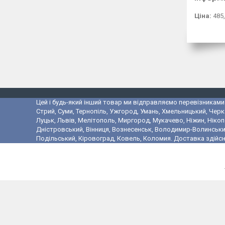
Ціна:
485,
Цей і будь-який інший товар ми відправляємо перевізниками у
Стрий, Суми, Тернопіль, Ужгород, Умань, Хмельницький, Черк
Луцьк, Львів, Мелітополь, Миргород, Мукачево, Ніжин, Ніко
Дністровський, Вінниця, Вознесенськ, Володимир-Волинський,
Подільський, Кіровоград, Ковель, Коломия. Доставка здійсн