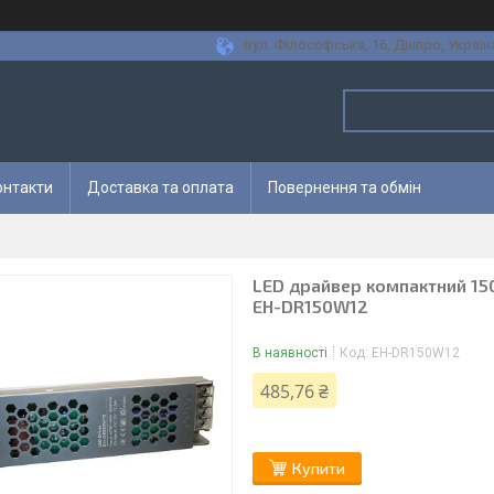
вул. Філософська, 16, Дніпро, Україн
онтакти
Доставка та оплата
Повернення та обмін
LED драйвер компактний 150 
EH-DR150W12
В наявності
Код:
EH-DR150W12
485,76 ₴
Купити