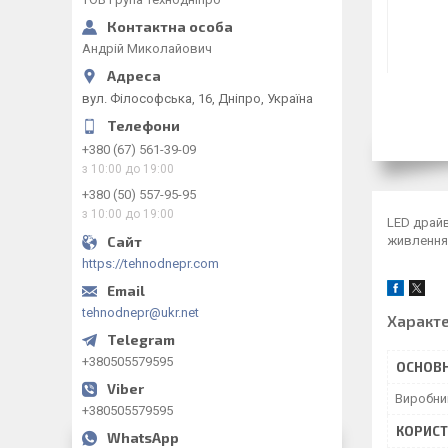
Андрій Миколайович
вул. Філософська, 16, Дніпро, Україна
+380 (67) 561-39-09
з 10:00 до 19:00
+380 (50) 557-95-95
з 10:00 до 19:00
LED драйв
живлення 
https://tehnodnepr.com
tehnodnepr@ukr.net
Характ
+380505579595
ОСНОВН
Виробни
+380505579595
КОРИСТ