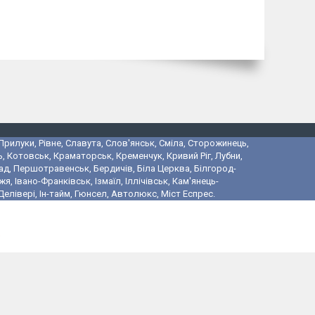
 Прилуки, Рівне, Славута, Слов'янськ, Сміла, Сторожинець,
, Котовськ, Краматорськ, Кременчук, Кривий Ріг, Лубни,
ад, Першотравенськ, Бердичів, Біла Церква, Білгород-
 Івано-Франківськ, Ізмаїл, Іллічівськ, Кам'янець-
лівері, Ін-тайм, Гюнсел, Автолюкс, Міст Еспрес.
і