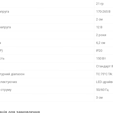
21 гр
апруга
170-265 В
2 см
напруга
12 В
2 роки
а
6,2 см
P)
IP20
сть
150 Вт
Стандарт I
турний діапазон
TC:75°C TA
плектуючих
LED-драйв
 струму
50/60 Гц
3 см
ація для замовлення