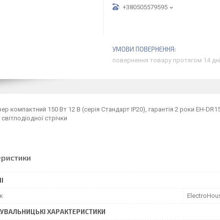
+380505579595
повернення товару протягом 14 дн
ер компактний 150 Вт 12 В (серія Стандарт IP20), гарантія 2 роки EH-DR1
світлодіодної стрічки
еристики
І
к
ElectroHou
УВАЛЬНИЦЬКІ ХАРАКТЕРИСТИКИ