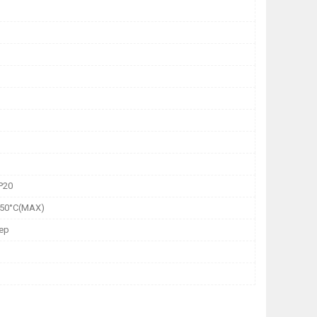
P20
:50°C(MAX)
ер