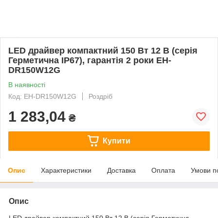
LED драйвер компактний 150 Вт 12 В (серія
Герметична IP67), гарантія 2 роки EH-
DR150W12G
В наявності
Код: EH-DR150W12G
Роздріб
1 283,04
₴
Купити
Опис
Характеристики
Доставка
Оплата
Умови п
Опис
LED драйвер компактний 150 Вт 12 В (серія Герметична