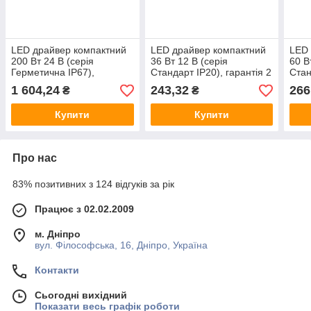
LED драйвер компактний
LED драйвер компактний
LED 
200 Вт 24 В (серія
36 Вт 12 В (серія
60 В
Герметична IP67),
Стандарт IP20), гарантія 2
Стан
гарантія 2 роки EH-
роки EH-DR36W12
рок
1 604,24
243,32
266
₴
₴
DR200W24G
Купити
Купити
Про нас
83% позитивних з 124 відгуків за рік
Працює з 02.02.2009
м. Дніпро
вул. Філософська, 16, Дніпро, Україна
Контакти
Сьогодні вихідний
Показати весь графік роботи