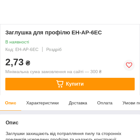
Заглушка для профілю EH-AP-6EC
В наявності
Код: EH-AP-6EC
Роздріб
2,73
₴
Мінімальна сума замовлення на сайті — 300 ₴
Купити
Опис
Характеристики
Доставка
Оплата
Умови п
Опис
Заглушки захищають від потрапляння пилу та сторонніх
предметів усередину профілю та надають конструкції