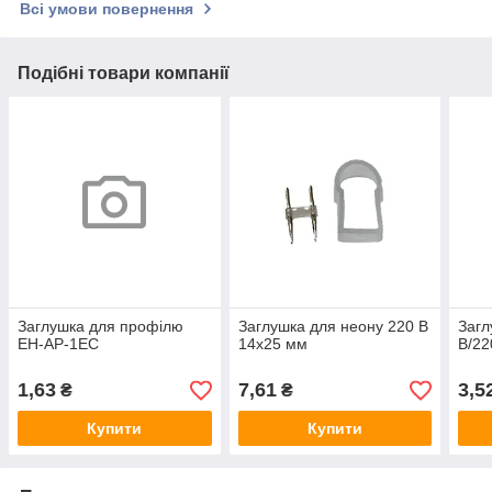
Всі умови повернення
Подібні товари компанії
Заглушка для профілю
Заглушка для неону 220 В
Загл
EH-AP-1EC
14х25 мм
В/22
1,63
7,61
3,5
₴
₴
Купити
Купити