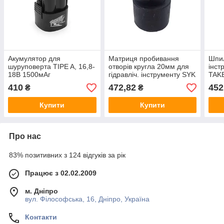
Акумулятор для
Матриця пробивання
Шпи
шуруповерта TIPE A, 16,8-
отворів кругла 20мм для
інст
18В 1500мАг
гідравліч. інструменту SYK
TAK
410
472,82
452
₴
₴
Купити
Купити
Про нас
83% позитивних з 124 відгуків за рік
Працює з 02.02.2009
м. Дніпро
вул. Філософська, 16, Дніпро, Україна
Контакти