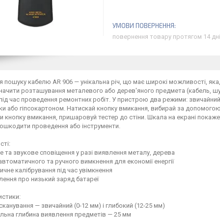
повернення товару протягом 14 дн
я пошуку кабелю AR 906 — унікальна річ, що має широкі можливості, яка
ачити розташування металевого або дерев'яного предмета (кабель, шуруп,
ід час проведення ремонтних робіт. У пристрою два режими: звичайний
и або гіпсокартоном. Натискай кнопку вмикання, вибирай за допомого
 кнопку вмикання, пришаровуй тестер до стіни. Шкала на екрані покаже, 
пошкодити проведення або інструменти.
сті:
не та звукове сповіщення у разі виявлення металу, дерева
 автоматичного та ручного вимкнення для економії енергії
ичне калібрування під час увімкнення
лення про низький заряд батареї
истики:
сканування — звичайний (0-12 мм) і глибокий (12-25 мм)
льна глибина виявлення предметів — 25 мм