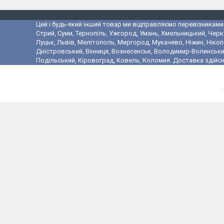
Цей і будь-який інший товар ми відправляємо перевізниками у
Стрий, Суми, Тернопіль, Ужгород, Умань, Хмельницький, Черк
Луцьк, Львів, Мелітополь, Миргород, Мукачево, Ніжин, Ніко
Дністровський, Вінниця, Вознесенськ, Володимир-Волинський,
Подільський, Кіровоград, Ковель, Коломия. Доставка здійсн