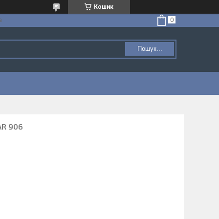
Кошик
а
Пошук...
AR 906