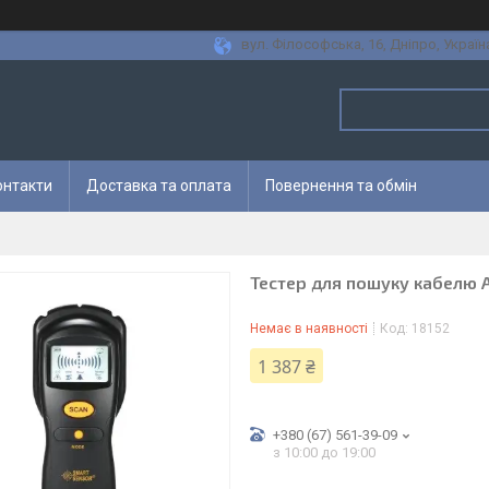
вул. Філософська, 16, Дніпро, Україн
онтакти
Доставка та оплата
Повернення та обмін
Тестер для пошуку кабелю 
Немає в наявності
Код:
18152
1 387 ₴
+380 (67) 561-39-09
з 10:00 до 19:00