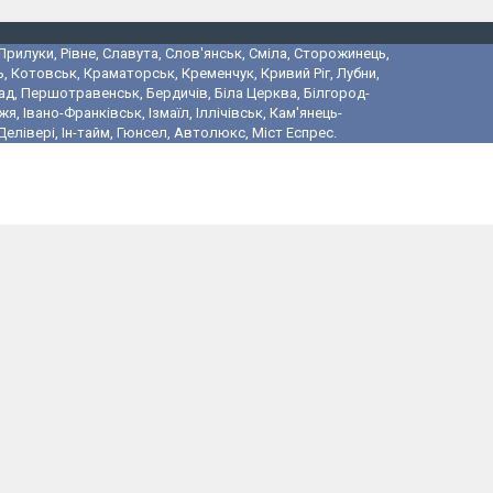
 Прилуки, Рівне, Славута, Слов'янськ, Сміла, Сторожинець,
, Котовськ, Краматорськ, Кременчук, Кривий Ріг, Лубни,
ад, Першотравенськ, Бердичів, Біла Церква, Білгород-
 Івано-Франківськ, Ізмаїл, Іллічівськ, Кам'янець-
лівері, Ін-тайм, Гюнсел, Автолюкс, Міст Еспрес.
і