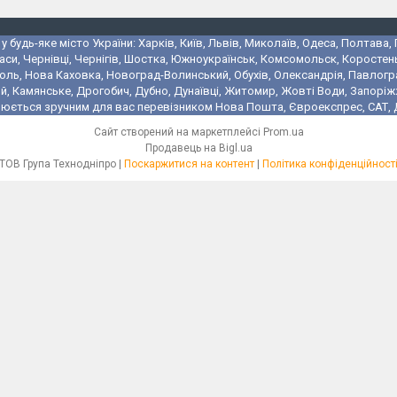
 будь-яке місто України: Харків, Київ, Львів, Миколаїв, Одеса, Полтава,
аси, Чернівці, Чернігів, Шостка, Южноукраїнськ, Комсомольск, Коростень
поль, Нова Каховка, Новоград-Волинський, Обухів, Олександрія, Павлогр
 Камянське, Дрогобич, Дубно, Дунаївці, Житомир, Жовті Води, Запоріжжя,
юється зручним для вас перевізником Нова Пошта, Євроекспрес, САТ, Де
Сайт створений на маркетплейсі
Prom.ua
Продавець на Bigl.ua
ТОВ Група Технодніпро |
Поскаржитися на контент
|
Політика конфіденційност