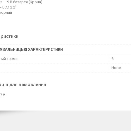
я — 9 В батарея (Крона)
- LCD 2.2"
 чорний
еристики
УВАЛЬНИЦЬКІ ХАРАКТЕРИСТИКИ
ний термін
6
Нове
ація для замовлення
7 ₴