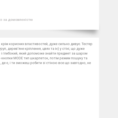
ів
за домовленістю
, крім корисних властивостей, дуже сильно дивує. Тестер
 дерев'яне кріплення, цвях та ін) у стіні, що дуже
 і глибокий, який допоможе знайти предмет за шаром
ю кнопки MODE тип шкарпеток, потім режим пошуку та
де є, і ти зможеш робити зі стіною все що завгодно, не