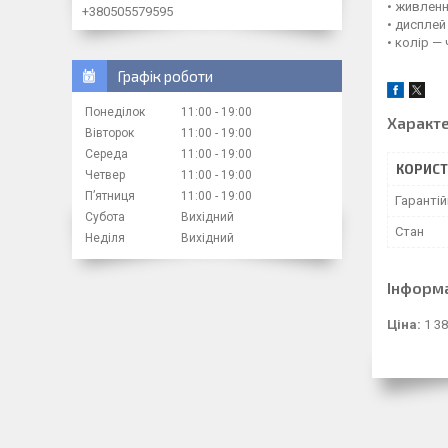
• живленн
+380505579595
• дисплей 
• колір —
Графік роботи
Понеділок
11:00
19:00
Характ
Вівторок
11:00
19:00
Середа
11:00
19:00
КОРИСТ
Четвер
11:00
19:00
Пʼятниця
11:00
19:00
Гарантій
Субота
Вихідний
Стан
Неділя
Вихідний
Інформ
Ціна:
1 38