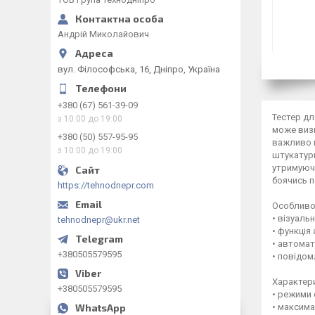
Андрій Миколайович
вул. Філософська, 16, Дніпро, Україна
+380 (67) 561-39-09
Тестер дл
з 10:00 до 19:00
може визн
+380 (50) 557-95-95
важливо п
з 10:00 до 19:00
штукатурк
утримуючи
боячись 
https://tehnodnepr.com
Особливо
• візуаль
tehnodnepr@ukr.net
• функція
• автомат
+380505579595
• повідом
Характер
+380505579595
• режими 
• максима