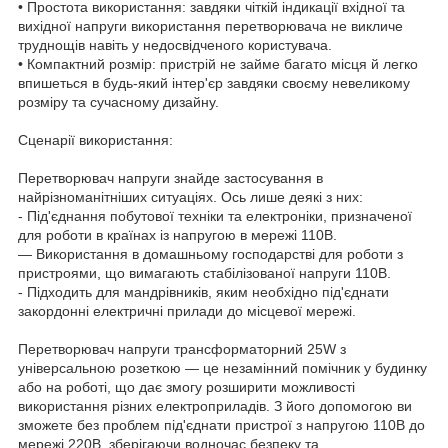
• Простота використання: завдяки чіткій індикації вхідної та
вихідної напруги використання перетворювача не викличе
труднощів навіть у недосвідченого користувача.
• Компактний розмір: пристрій не займе багато місця й легко
впишеться в будь-який інтер'єр завдяки своєму невеликому
розміру та сучасному дизайну.
Сценарії використання:
Перетворювач напруги знайде застосування в
найрізноманітніших ситуаціях. Ось лише деякі з них:
- Під'єднання побутової техніки та електроніки, призначеної
для роботи в країнах із напругою в мережі 110В.
— Використання в домашньому господарстві для роботи з
пристроями, що вимагають стабілізованої напруги 110В.
- Підходить для мандрівників, яким необхідно під'єднати
закордонні електричні прилади до місцевої мережі.
Перетворювач напруги трансформаторний 25W з
універсальною розеткою — це незамінний помічник у будинку
або на роботі, що дає змогу розширити можливості
використання різних електроприладів. З його допомогою ви
зможете без проблем під'єднати пристрої з напругою 110В до
мережі 220В, зберігаючи водночас безпеку та