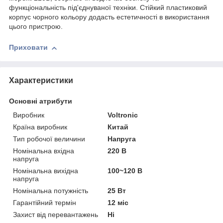
функціональність під'єднуваної техніки. Стійкий пластиковий
корпус чорного кольору додасть естетичності в використання
цього пристрою.
Приховати
Характеристики
Основні атрибути
Виробник
Voltronic
Країна виробник
Китай
Тип робочої величини
Напруга
Номінальна вхідна
220 В
напруга
Номінальна вихідна
100~120 В
напруга
Номінальна потужність
25 Вт
Гарантійний термін
12 міс
Захист від перевантажень
Ні