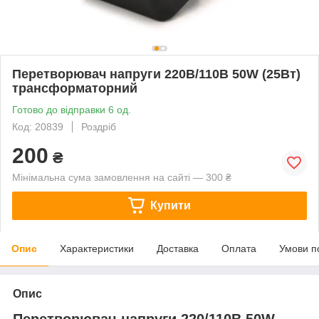
Перетворювач напруги 220В/110В 50W (25Вт)
трансформаторний
Готово до відправки 6 од.
Код: 20839
Роздріб
200
₴
Мінімальна сума замовлення на сайті — 300 ₴
Купити
Опис
Характеристики
Доставка
Оплата
Умови п
Опис
Перетворювач напруги 220/110В 50W