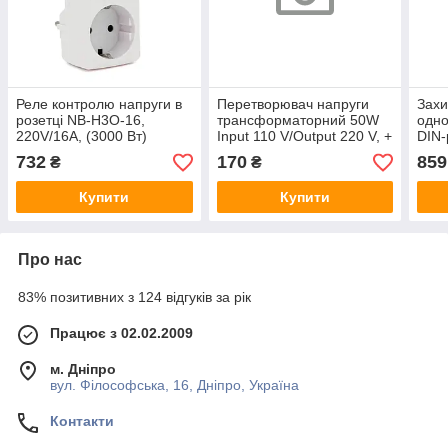
Реле контролю напруги в
Перетворювач напруги
Захи
розетці NB-H3O-16,
трансформаторний 50W
одно
220V/16A, (3000 Вт)
Input 110 V/Output 220 V, +
DIN-
універсальна розетка +
120-
732
170
859
₴
₴
перехідник
інди
Купити
Купити
Про нас
83% позитивних з 124 відгуків за рік
Працює з 02.02.2009
м. Дніпро
вул. Філософська, 16, Дніпро, Україна
Контакти