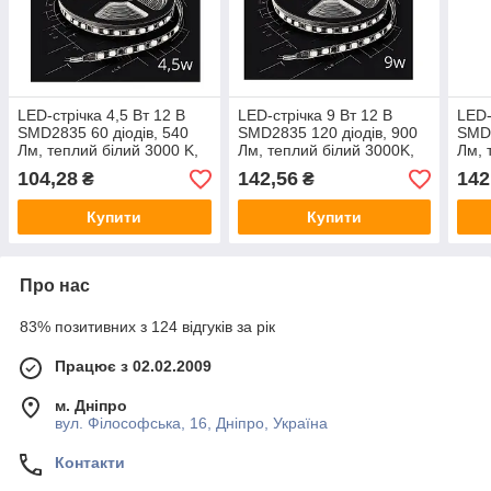
LED-стрічка 4,5 Вт 12 В
LED-стрічка 9 Вт 12 В
LED-
SMD2835 60 діодів, 540
SMD2835 120 діодів, 900
SMD2
Лм, теплий білий 3000 K,
Лм, теплий білий 3000K,
Лм, 
серія Simple Electro House
серія Simple Electro House
сері
104,28
142,56
142
₴
₴
by Rishang
by Rishang
by R
Купити
Купити
Про нас
83% позитивних з 124 відгуків за рік
Працює з 02.02.2009
м. Дніпро
вул. Філософська, 16, Дніпро, Україна
Контакти