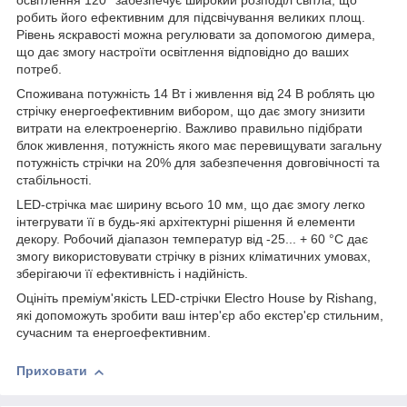
освітлення 120° забезпечує широкий розподіл світла, що
робить його ефективним для підсвічування великих площ.
Рівень яскравості можна регулювати за допомогою димера,
що дає змогу настроїти освітлення відповідно до ваших
потреб.
Споживана потужність 14 Вт і живлення від 24 В роблять цю
стрічку енергоефективним вибором, що дає змогу знизити
витрати на електроенергію. Важливо правильно підібрати
блок живлення, потужність якого має перевищувати загальну
потужність стрічки на 20% для забезпечення довговічності та
стабільності.
LED-стрічка має ширину всього 10 мм, що дає змогу легко
інтегрувати її в будь-які архітектурні рішення й елементи
декору. Робочий діапазон температур від -25... + 60 °C дає
змогу використовувати стрічку в різних кліматичних умовах,
зберігаючи її ефективність і надійність.
Оцініть преміум'якість LED-стрічки Electro House by Rishang,
які допоможуть зробити ваш інтер'єр або екстер'єр стильним,
сучасним та енергоефективним.
Приховати