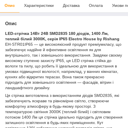
Опис
Характеристики
Доставка
Оплата
Умови п
Опис
LED-стрічка 14Вт 24В SMD2835 180 діодів, 1400 Лм,
теплий білий 3000K, серія IP65 Electro House by Rishang
EH-STR01IP65 — це високоякісний продукт преміумкласу, що
забезпечує надійне й ефективне освітлення як для
внутрішнього, так і зовнішнього використання. Завдяки своєму
високому ступеню захисту IP65, ця LED стрічка стійка до
вологи та пилу, що робить її ідеальною для використання в
умовах підвищеної вологості, наприклад, у ванних кімнатах,
кухнях або відкритих терасах. Вона також прекрасно
підходить для зовнішнього освітлення — фасадів, вітрин і
ландшафтного дизайну.
Ця стрічка виготовлена з використанням діодів SMD2835, які
забезпечують яскраве та рівномірне світло, створюючи
комфортну атмосферу в будь-якому просторі. З
температурою світіння 3000K (теплий білий) і світловим
потоком 1400 Лм ця стрічка ідеально підходить для створення
затишного освітлення в будь-яких приміщеннях. Кут