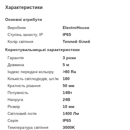
Характеристики
Основні атрибути
Виробник
ElectroHouse
Ступінь захисту, IP
IP65
Колір світіння
Теплий білий
Користувальницькі характеристики
Гарантія
3 роки
Довжина
5 м
Індекс передачі кольору
>80 Ra
Кількість світлодіодів, шт./м
180
Кратність різання
50 мм
Потужність
14Вт
Напруга
24В
Розмір
10 мм
Світловий потік
1400 Лм
Серія
IP65
Температура світіння
3000K