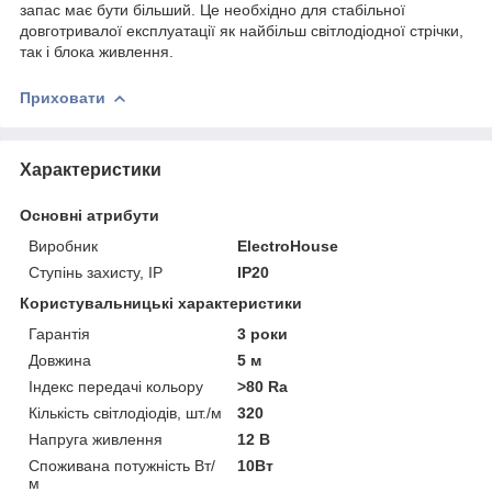
запас має бути більший. Це необхідно для стабільної
довготривалої експлуатації як найбільш світлодіодної стрічки,
так і блока живлення.
Приховати
Характеристики
Основні атрибути
Виробник
ElectroHouse
Ступінь захисту, IP
IP20
Користувальницькі характеристики
Гарантія
3 роки
Довжина
5 м
Індекс передачі кольору
>80 Ra
Кількість світлодіодів, шт./м
320
Напруга живлення
12 В
Споживана потужність Вт/
10Вт
м