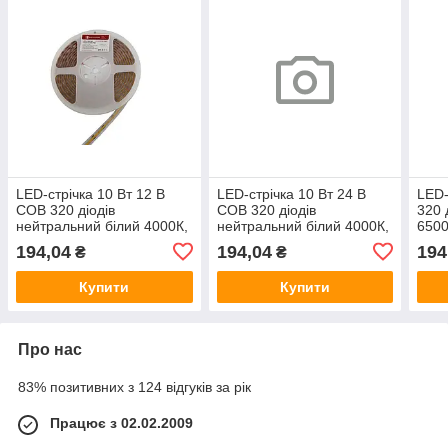
LED-стрічка 10 Вт 12 В
LED-стрічка 10 Вт 24 В
LED-
COB 320 діодів
COB 320 діодів
320 
нейтральний білий 4000К,
нейтральний білий 4000К,
6500
серія COB, гарантія 3 роки
серія COB, гарантія 3 роки
гара
194,04
194,04
194
₴
₴
Купити
Купити
Про нас
83% позитивних з 124 відгуків за рік
Працює з 02.02.2009