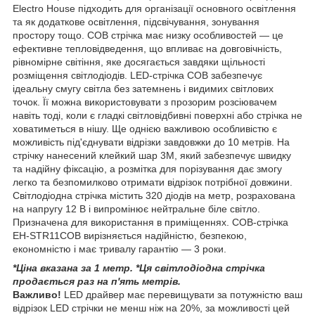
Electro House підходить для організації основного освітлення
та як додаткове освітлення, підсвічування, зонування
простору тощо. COB стрічка має низку особливостей — це
ефективне тепловідведення, що впливає на довговічність,
рівномірне світіння, яке досягається завдяки щільності
розміщення світлодіодів. LED-стрічка COB забезпечує
ідеальну смугу світла без затемнень і видимих світлових
точок. Її можна використовувати з прозорим розсіювачем
навіть тоді, коли є гладкі світловідбивні поверхні або стрічка не
ховатиметься в нішу. Ще однією важливою особливістю є
можливість під'єднувати відрізки завдовжки до 10 метрів. На
стрічку нанесений клейкий шар 3M, який забезпечує швидку
та надійну фіксацію, а розмітка для порізування дає змогу
легко та безпомилково отримати відрізок потрібної довжини.
Світлодіодна стрічка містить 320 діодів на метр, розрахована
на напругу 12 В і випромінює нейтральне біле світло.
Призначена для використання в приміщеннях. COB-стрічка
EH-STR11COB вирізняється надійністю, безпекою,
економністю і має тривалу гарантію — 3 роки.
*Ціна вказана за 1 метр. *Ця світлодіодна стрічка
продається раз на п'ять метрів.
Важливо!
LED драйвер має перевищувати за потужністю ваш
відрізок LED стрічки не менш ніж на 20%, за можливості цей