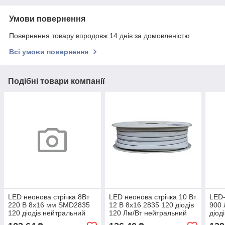
Умови повернення
Повернення товару впродовж 14 днів за домовленістю
Всі умови повернення
Подібні товари компанії
LED неонова стрічка 8Вт
LED неонова стрічка 10 Вт
LED-
220 В 8х16 мм SMD2835
12 В 8х16 2835 120 діодів
900
120 діодів нейтральний
120 Лм/Вт нейтральний
діод
білий 4000К, серія Neon,
білий 4000К (серія Neon),
4000