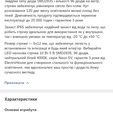
Завдяки типу діода SMD2835 і кількості 96 діодів на метр,
стрічка забезпечує рівномірне світло без плям. Кут
розсіювання 120 дає змогу освітлювати великі площі без
тіней. Довговічність продукту підтверджується терміном
експлуатації до 20 000 годин і гарантією 3 роки.
Захист IP65 забезпечує надійний захист від води та пилу, що
робить стрічку ідеальною для використання як у внутрішніх,
так і зовнішніх умовах за температур від -20 °C до +50 °C.
Розмір стрічки — 6х12 мм, що забезпечує легкість у
встановленні та інтеграції в будь-який інтер'єр. Вибирайте
LED неонова стрічка 10 Вт 5 В SMD2835, 96 діодів,
нейтральний білий 4000К, серія Neon 5V, гарантія 3 роки від
ElectroHouse для створення стильного та функціонального
освітлення, яке вдосконалює ваш простір і додасть йому
сучасного вигляду.
Приховати
Характеристики
Основні атрибути