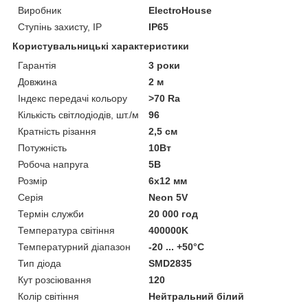
Виробник
ElectroHouse
Ступінь захисту, IP
IP65
Користувальницькі характеристики
Гарантія
3 роки
Довжина
2 м
Індекс передачі кольору
>70 Ra
Кількість світлодіодів, шт./м
96
Кратність різання
2,5 см
Потужність
10Вт
Робоча напруга
5В
Розмір
6х12 мм
Серія
Neon 5V
Термін служби
20 000 год
Температура світіння
400000K
Температурний діапазон
-20 ... +50°С
Тип діода
SMD2835
Кут розсіювання
120
Колір світіння
Нейтральний білий