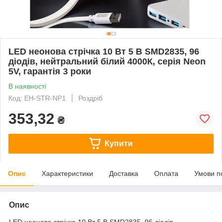
LED неонова стрічка 10 Вт 5 В SMD2835, 96
діодів, нейтральний білий 4000К, серія Neon
5V, гарантія 3 роки
В наявності
Код: EH-STR-NP1
Роздріб
353,32
₴
Купити
Опис
Характеристики
Доставка
Оплата
Умови п
Опис
LED неонова стрічка 10 Вт 5 В SMD2835, 96 діодів,