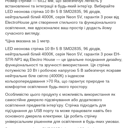
Розмір стрічки — 6х12 мм, що забезпечує легкість у
встановленні та інтеграції в будь-який інтер'єр. Вибирайте
LED неонова стрічка 10 Вт 5 В SMD2835, 96 діодів,
нейтральний білий 4000К, серія Neon 5V, гарантія 3 роки від
ElectroHouse для створення стильного та функціонального
освітлення, яке вдосконалює ваш простір і додасть йому
сучасного вигляду.
*Ціна вказана за 1 метр.
LED неонова стрічка 10 Вт 5 В SMD2835, 96 діодів,
нейтральний білий 4000К, серія Neon 5V, гарантія 3 роки EH-
STR-NP1 від Electro House — це ідеальне поєднання дизайну,
функціональності та зручності використання. Ця стрічка
потужністю 10 Вт і робочою напругою 5 В забезпечує яскраве
нейтральне біле світло (4000К) з індексом
кольоропередавання >70 Ra, що гарантує природне та
комфортне освітлення будь-якого простору.
Особливістю цього продукту є можливість використання як
самостійне джерело підсвічування або додаткового
освітлення предметів інтер'єру. Стрічка підходить для
під'єднання до USB порту та може працювати навіть без
основного джерела електрики. Це робить стрічку
універсальним рішенням для освітлення в будь-яких умовах.