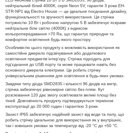
нейтральний білий 4000К, серія Neon 5V, гарантія 3 роки EH-
STR-NP1 від Electro House — це ідеальне поєднання дизайну,
функціональності та зручності використання. Ця стрічка
потужністю 10 Вт і робочою напругою 5 В забезпечує яскраве
нейтральне біле світло (4000К) з індексом
кольоропередавання >70 Ra, що гарантує природне та
комфортне освітлення будь-якого простору.
Особливістю цього продукту є можливість використання як
самостійне джерело підсвічування або додаткового
освітлення предметів інтер'єру. Стрічка підходить для
під'єднання до USB порту та може працювати навіть без
основного джерела електрики. Це робить стрічку
універсальним рішенням для освітлення в будь-яких умовах.
Завдяки типу діода SMD2835 і кількості 96 діодів на метр,
стрічка забезпечує рівномірне світло без плям. Кут
розсіювання 120 дає змогу освітлювати великі площі без
тіней. Довговічність продукту підтверджується терміном
експлуатації до 20 000 годин і гарантією 3 роки.
Захист IP65 забезпечує надійний захист від води та пилу, що
робить стрічку ідеальною для використання як у внутрішніх,
так і зовнішніх умовах за температур від -20 °C до +50 °C.