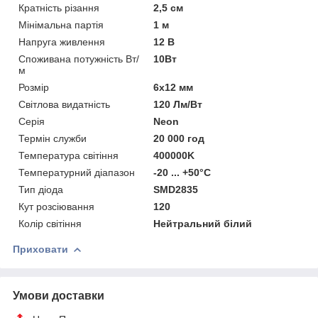
Кратність різання
2,5 см
Мінімальна партія
1 м
Напруга живлення
12 В
Споживана потужність Вт/
10Вт
м
Розмір
6х12 мм
Світлова видатність
120 Лм/Вт
Серія
Neon
Термін служби
20 000 год
Температура світіння
400000K
Температурний діапазон
-20 ... +50°С
Тип діода
SMD2835
Кут розсіювання
120
Колір світіння
Нейтральний білий
Приховати
Умови доставки