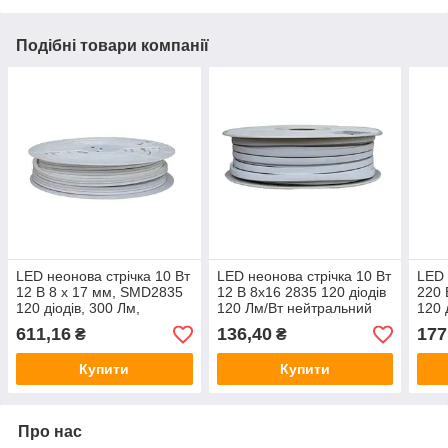
Подібні товари компанії
LED неонова стрічка 10 Вт
LED неонова стрічка 10 Вт
LED 
12 В 8 х 17 мм, SMD2835
12 В 8х16 2835 120 діодів
220 
120 діодів, 300 Лм,
120 Лм/Вт нейтральний
120 
нейтральний білий 4000К,
білий 4000К (серія Neon),
біли
611,16
136,40
177
₴
₴
серія Neon Electro
гарантія 3
гара
Купити
Купити
Про нас