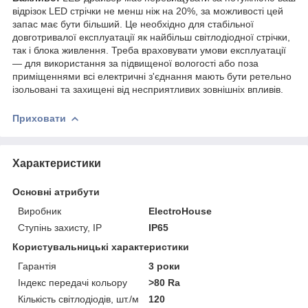
відрізок LED стрічки не менш ніж на 20%, за можливості цей
запас має бути більший. Це необхідно для стабільної
довготривалої експлуатації як найбільш світлодіодної стрічки,
так і блока живлення. Треба враховувати умови експлуатації
— для використання за підвищеної вологості або поза
приміщеннями всі електричні з'єднання мають бути ретельно
ізольовані та захищені від несприятливих зовнішніх впливів.
Приховати
Характеристики
Основні атрибути
Виробник
ElectroHouse
Ступінь захисту, IP
IP65
Користувальницькі характеристики
Гарантія
3 роки
Індекс передачі кольору
>80 Ra
Кількість світлодіодів, шт./м
120