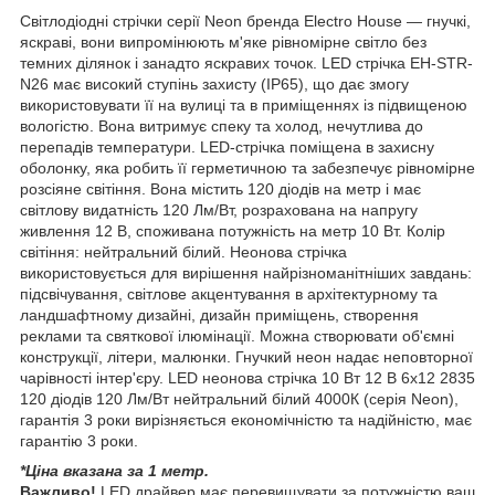
Світлодіодні стрічки серії Neon бренда Electro House — гнучкі,
яскраві, вони випромінюють м'яке рівномірне світло без
темних ділянок і занадто яскравих точок. LED стрічка EH-STR-
N26 має високий ступінь захисту (IP65), що дає змогу
використовувати її на вулиці та в приміщеннях із підвищеною
вологістю. Вона витримує спеку та холод, нечутлива до
перепадів температури. LED-стрічка поміщена в захисну
оболонку, яка робить її герметичною та забезпечує рівномірне
розсіяне світіння. Вона містить 120 діодів на метр і має
світлову видатність 120 Лм/Вт, розрахована на напругу
живлення 12 В, споживана потужність на метр 10 Вт. Колір
світіння: нейтральний білий. Неонова стрічка
використовується для вирішення найрізноманітніших завдань:
підсвічування, світлове акцентування в архітектурному та
ландшафтному дизайні, дизайн приміщень, створення
реклами та святкової ілюмінації. Можна створювати об'ємні
конструкції, літери, малюнки. Гнучкий неон надає неповторної
чарівності інтер'єру. LED неонова стрічка 10 Вт 12 В 6х12 2835
120 діодів 120 Лм/Вт нейтральний білий 4000К (серія Neon),
гарантія 3 роки вирізняється економічністю та надійністю, має
гарантію 3 роки.
*Ціна вказана за 1 метр.
Важливо!
LED драйвер має перевищувати за потужністю ваш