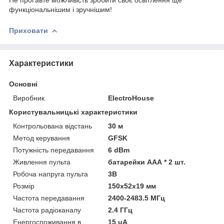
функціональнішим і зручнішим!
Приховати
Характеристики
Основні
Виробник
ElectroHouse
Користувальницькі характеристики
Контрольована відстань
30 м
Метод керування
GFSK
Потужність передавання
6 dBm
Живлення пульта
батарейки ААА * 2 шт.
Робоча напруга пульта
3В
Розмір
150х52х19 мм
Частота передавання
2400-2483.5 МГц
Частота радіоканалу
2.4 ГГц
Енергоспоживання в
15 uА