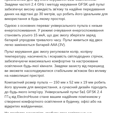
Завдяки частоті 2.4 GHz і методу керування GFSK цей пульт
забезпечує високу швидкість зв'язку та надійне передавання
даних на відстані до 30 метрів, що робить його ідеальним для
використання в будь-якому просторі.
Однією з основних переваг універсального пульта є низьке
енергоспоживання. У режимі очікування енергоспоживання
становить усього 15 мкА, що дає змогу зберігати заряд
батарей упродовж тривалого часу. Пульт живиться від двох
легко замінюється батарей AAA (3V).
Пульт керування дає змогу регулювати колір, колірну
температуру, насиченість і яскравість світлодіодних стрічок,
забезпечуючи максимально комфортне та настроюване
освітлення будь-якої кімнати. Завдяки захисту від перешкод
ви зможете насолоджуватися стабільним зв'язком без впливу
на навколишні пристрої.
Компактний розмір пульта — 150 мм x 52 мм x 19 мм робить
його зручним для використання, а сучасний дизайн підходить
до будь-якого інтер'єру. Універсальний пульт 5в1 GFSK 2.4
ГГц від ElectroHouse стане вашим надійним помічником у
створенні комфортного освітлення в будинку, офісі або на
відкритих майданчиках.
Не проґавте можливість зробити своє освітлення ще