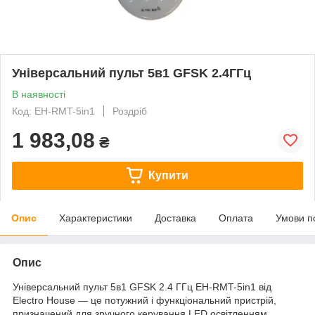
Універсальний пульт 5в1 GFSK 2.4ГГц
В наявності
Код: EH-RMT-5in1
Роздріб
1 983,08
₴
Купити
Опис
Характеристики
Доставка
Оплата
Умови п
Опис
Універсальний пульт 5в1 GFSK 2.4 ГГц EH-RMT-5in1 від
Electro House — це потужний і функціональний пристрій,
призначений для зручного керування LED освітленням.