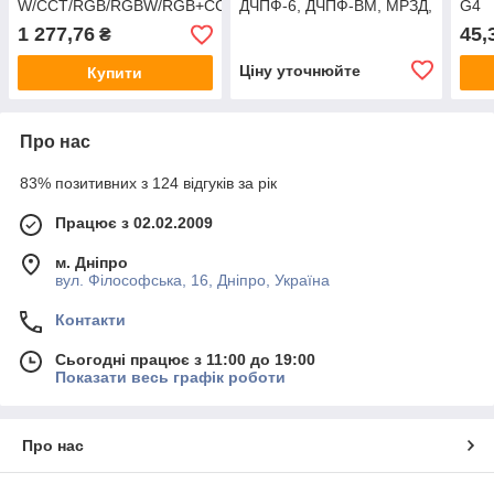
W/CCT/RGB/RGBW/RGB+CCT
ДЧПФ-6, ДЧПФ-ВМ, МРЗД,
G4
DC 12V-24В
МРЗД-Д
1 277,76
45,
₴
Ціну уточнюйте
Купити
Про нас
83% позитивних з 124 відгуків за рік
Працює з 02.02.2009
м. Дніпро
вул. Філософська, 16, Дніпро, Україна
Контакти
Сьогодні працює з 11:00 до 19:00
Показати весь графік роботи
Про нас