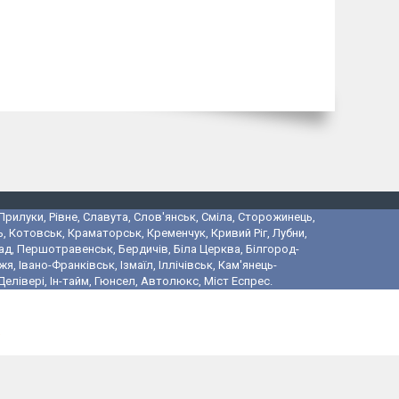
 Прилуки, Рівне, Славута, Слов'янськ, Сміла, Сторожинець,
, Котовськ, Краматорськ, Кременчук, Кривий Ріг, Лубни,
ад, Першотравенськ, Бердичів, Біла Церква, Білгород-
 Івано-Франківськ, Ізмаїл, Іллічівськ, Кам'янець-
лівері, Ін-тайм, Гюнсел, Автолюкс, Міст Еспрес.
і