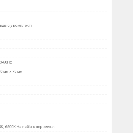
ідвіс у комплекті
0-60Hz
50 мм х 75 мм
0K, 6500K На вибір є перемикач