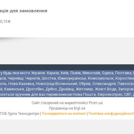
ація для замовлення
0,15 ₴
 будь-яке місто України: Харків, Київ, Львів, Миколаїв, Одеса, Полтава,
аси, Чернівці, Чернігів, Шостка, Южноукраїнськ, Комсомольск, Коростень
поль, Нова Каховка, Новоград-Волинський, Обухів, Олександрія, Павлогр
 Камянське, Дрогобич, Дубно, Дунаївці, Житомир, Жовті Води, Запоріжжя,
юється зручним для вас перевізником Нова Пошта, Євроекспрес, САТ, Де
Сайт створений на маркетплейсі
Prom.ua
Продавець на Bigl.ua
ТОВ Група Технодніпро |
Поскаржитися на контент
|
Політика конфіденційност