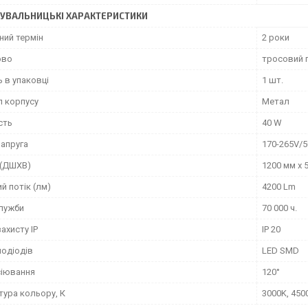
УВАЛЬНИЦЬКІ ХАРАКТЕРИСТИКИ
ний термін
2 роки
ово
тросовий п
ь в упаковці
1 шт.
л корпусу
Метал
сть
40 W
напруга
170-265V/5
 (ДШХВ)
1200 мм х 
й потік (лм)
4200 Lm
служби
70 000 ч.
захисту IP
IP 20
лодіодів
LED SMD
сіювання
120°
тура кольору, К
3000K, 450