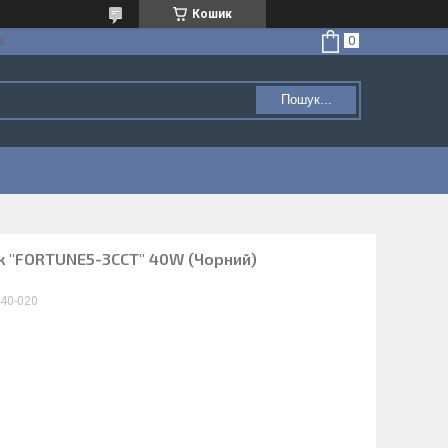
Кошик
а
Пошук...
ник "FORTUNE5-3ССТ" 40W (Чорний)
040-020