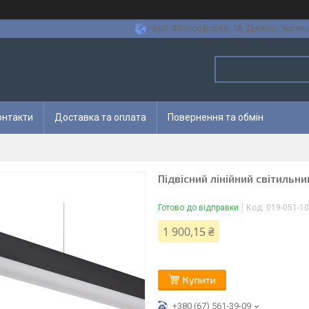
вул. Філософська, 16, Дніпро, Україн
онтакти
Доставка та оплата
Повернення та обмін
Підвісний лінійний світиль
Готово до відправки
Код:
019-051-1
1 900,15 ₴
Купити
+380 (67) 561-39-09