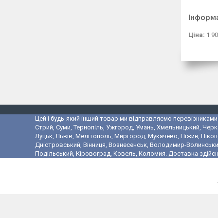
Інформ
Ціна:
1 90
Цей і будь-який інший товар ми відправляємо перевізниками у
Стрий, Суми, Тернопіль, Ужгород, Умань, Хмельницький, Черк
Луцьк, Львів, Мелітополь, Миргород, Мукачево, Ніжин, Ніко
Дністровський, Вінниця, Вознесенськ, Володимир-Волинський,
Подільський, Кіровоград, Ковель, Коломия. Доставка здійсн