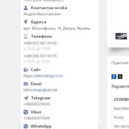
Андрій Миколайович
вул. Філософська, 16, Дніпро, Україна
+380 (67) 561-39-09
з 10:00 до 19:00
+380 (50) 557-95-95
з 10:00 до 19:00
Підвісний
https://tehnodnepr.com
Характ
tehnodnepr@ukr.net
ОСНОВН
+380505579595
Виробни
Колір
+380505579595
Тип світ