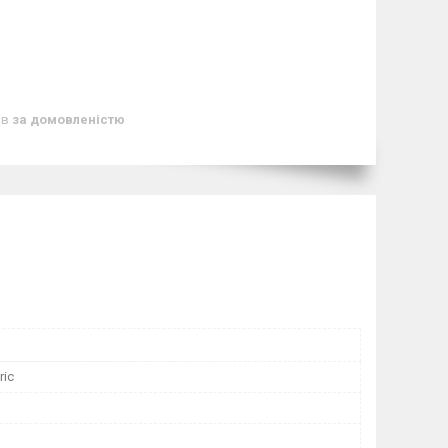
ів
за домовленістю
ric