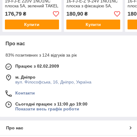
19-FJ-E 220V 1NO1NC
16-FJ-E-Z 9-24V 1NO1NC
16-
плоска 5A, зелений TAKEL
плоска з фіксацією 5A,
плос
блакитний TAKEL
блак
176,79
180,90
180
₴
₴
Купити
Купити
Про нас
83% позитивних з 124 відгуків за рік
Працює з 02.02.2009
м. Дніпро
вул. Філософська, 16, Дніпро, Україна
Контакти
Сьогодні працює з 11:00 до 19:00
Показати весь графік роботи
Про нас