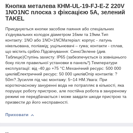
Кнопка металева КНМ-UL-19-FJ-E-Z 220V
1NO1NC плоска з фіксацією 5A, зелений
TAKEL
Приєднуються кнопки засобом паяння або спеціальних
з'єднувальних колодок діаметром 16мм та 19мм.Тип
контакту: 1NO або 1NO+1NCМатеріал: корпус - латунь
нікельована, поліамід; ущільнювачі – гума; контакти - сплав,
що містить срібло.Підсвічування: Синє/Зелене (див.
Таблицю)Ступінь захисту: IP65 (забезпечується із зовнішнього
боку після правильної установки в панель*).Температури
експлуатації: від -40 до +75 °С.Механічний ресурс: 500 000
циклівЕлектричний ресурс: 50 000 циклівОпір контактів: ?
50m?.Зусилля під час монтажу: 5~14 НМ.Увага: При
короткочасному зануренні вода не потрапляє в кількості, яка
порушує роботу пристрою, але постійна робота в зануреному
режимі не передбачається і може завдати шкоди пристрою та
призвести до його несправності.
Приховати