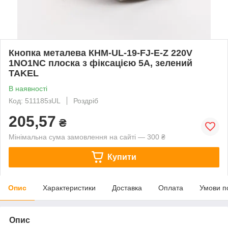
Кнопка металева КНМ-UL-19-FJ-E-Z 220V
1NO1NC плоска з фіксацією 5A, зелений
TAKEL
В наявності
Код: 511185зUL
Роздріб
205,57
₴
Мінімальна сума замовлення на сайті — 300 ₴
Купити
Опис
Характеристики
Доставка
Оплата
Умови п
Опис