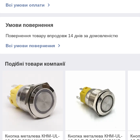
Всі умови оплати
Умови повернення
Повернення товару впродовж 14 днів за домовленістю
Всі умови повернення
Подібні товари компанії
Кнопка металева КНМ-UL-
Кнопка металева КНМ-UL-
Кноп