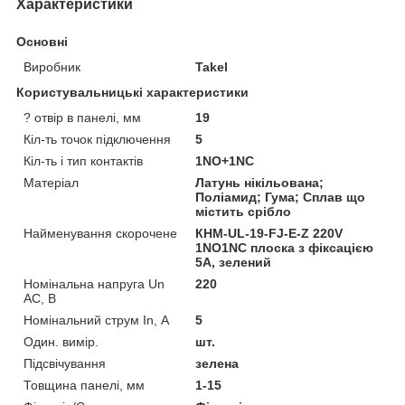
Характеристики
Основні
Виробник
Takel
Користувальницькі характеристики
? отвір в панелі, мм
19
Кіл-ть точок підключення
5
Кіл-ть і тип контактів
1NO+1NC
Матеріал
Латунь нікільована;
Поліамид; Гума; Сплав що
містить срібло
Найменування скорочене
КНМ-UL-19-FJ-E-Z 220V
1NO1NC плоска з фіксацією
5A, зелений
Номінальна напруга Un
220
AC, В
Номінальний струм In, А
5
Один. вимір.
шт.
Підсвічування
зелена
Товщина панелі, мм
1-15