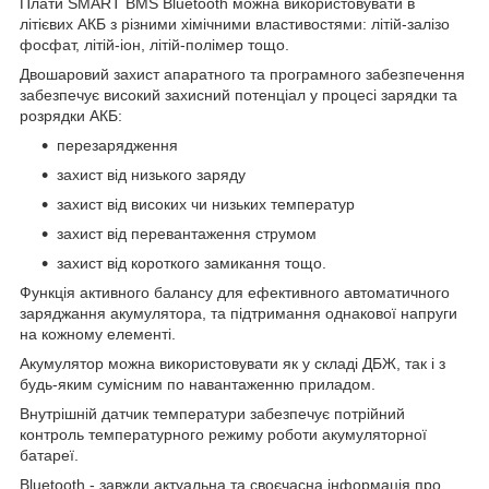
Плати SMART BMS Bluetooth можна використовувати в
літієвих АКБ з різними хімічними властивостями: літій-залізо
фосфат, літій-іон, літій-полімер тощо.
Двошаровий захист апаратного та програмного забезпечення
забезпечує високий захисний потенціал у процесі зарядки та
розрядки АКБ:
перезарядження
захист від низького заряду
захист від високих чи низьких температур
захист від перевантаження струмом
захист від короткого замикання тощо.
Функція активного балансу для ефективного автоматичного
заряджання акумулятора, та підтримання однакової напруги
на кожному елементі.
Акумулятор можна використовувати як у складі ДБЖ, так і з
будь-яким сумісним по навантаженню приладом.
Внутрішній датчик температури забезпечує потрійний
контроль температурного режиму роботи акумуляторної
батареї.
Bluetooth - завжди актуальна та своєчасна інформація про