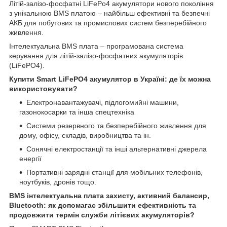
Літій-залізо-фосфатні LiFePo4 акумулятори нового покоління
з унікальною BMS платою – найбільш ефективні та безпечні
АКБ для побутових та промислових систем безперебійного
живлення.
Інтелектуальна BMS плата – програмована система
керування для літій-залізо-фосфатних акумуляторів
(LiFePO4).
Купити Smart LiFePO4 акумулятор в Україні: де їх можна
використовувати?
Електронавантажувачі, підлогомийні машини,
газонокосарки та інша спецтехніка
Системи резервного та безперебійного живлення для
дому, офісу, складів, виробництва та ін.
Сонячні електростанції та інші альтернативні джерела
енергії
Портативні зарядні станції для мобільних телефонів,
ноутбуків, дронів тощо.
BMS інтелектуальна плата захисту, активний балансир,
Bluetooth: як допомагає збільшити ефективність та
продовжити термін служби літієвих акумуляторів?