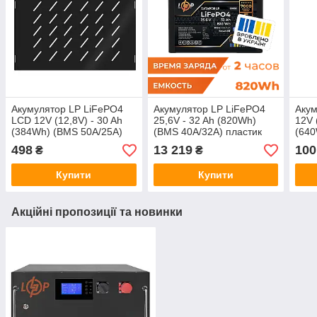
Акумулятор LP LiFePO4
Акумулятор LP LiFePO4
Акум
LCD 12V (12,8V) - 30 Ah
25,6V - 32 Ah (820Wh)
12V 
(384Wh) (BMS 50A/25А)
(BMS 40A/32А) пластик
(640
пластик
Smart BT
498
13 219
100
₴
₴
Купити
Купити
Акційні пропозиції та новинки