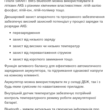
Плати SMART BMS Bluetooth можна використовувати в
літієвих АКБ з різними хімічними властивостями: літій-залізо
фосфат, літій-іон, літій-полімер тощо.
Двошаровий захист апаратного та програмного забезпечення
забезпечує високий захисний потенціал у процесі зарядки та
розрядки АКБ:
перезарядження
захист від низького заряду
захист від високих чи низьких температур
захист від перевантаження струмом
захист від короткого замикання тощо.
Функція активного балансу для ефективного автоматичного
заряджання акумулятора, та підтримання однакової напруги
на кожному елементі.
Акумулятор можна використовувати як у складі ДБЖ, так і з
будь-яким сумісним по навантаженню приладом.
Внутрішній датчик температури забезпечує потрійний
контроль температурного режиму роботи акумуляторної
батареї.
Bluetooth - завжди актуальна та своєчасна інформація про