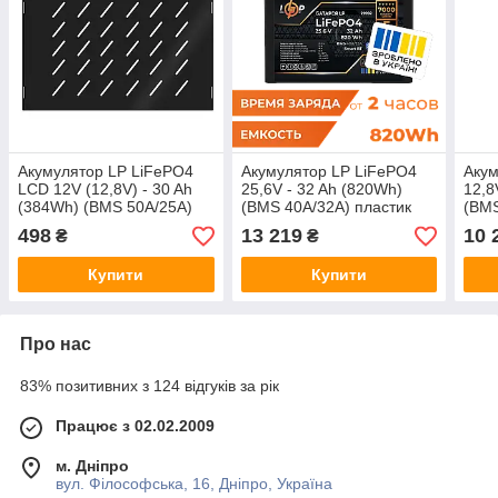
Акумулятор LP LiFePO4
Акумулятор LP LiFePO4
Акум
LCD 12V (12,8V) - 30 Ah
25,6V - 32 Ah (820Wh)
12,8
(384Wh) (BMS 50A/25А)
(BMS 40A/32А) пластик
(BMS
пластик
Smart BT
LCD 
498
13 219
10 
₴
₴
Купити
Купити
Про нас
83% позитивних з 124 відгуків за рік
Працює з 02.02.2009
м. Дніпро
вул. Філософська, 16, Дніпро, Україна