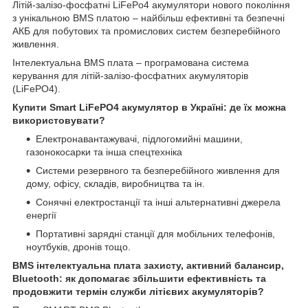
Літій-залізо-фосфатні LiFePo4 акумулятори нового покоління
з унікальною BMS платою – найбільш ефективні та безпечні
АКБ для побутових та промислових систем безперебійного
живлення.
Інтелектуальна BMS плата – програмована система
керування для літій-залізо-фосфатних акумуляторів
(LiFePO4).
Купити Smart LiFePO4 акумулятор в Україні: де їх можна
використовувати?
Електронавантажувачі, підлогомийні машини,
газонокосарки та інша спецтехніка
Системи резервного та безперебійного живлення для
дому, офісу, складів, виробництва та ін.
Сонячні електростанції та інші альтернативні джерела
енергії
Портативні зарядні станції для мобільних телефонів,
ноутбуків, дронів тощо.
BMS інтелектуальна плата захисту, активний балансир,
Bluetooth: як допомагає збільшити ефективність та
продовжити термін служби літієвих акумуляторів?