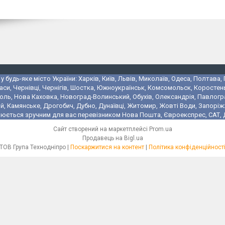
 будь-яке місто України: Харків, Київ, Львів, Миколаїв, Одеса, Полтава,
аси, Чернівці, Чернігів, Шостка, Южноукраїнськ, Комсомольск, Коростень
поль, Нова Каховка, Новоград-Волинський, Обухів, Олександрія, Павлогр
 Камянське, Дрогобич, Дубно, Дунаївці, Житомир, Жовті Води, Запоріжжя,
юється зручним для вас перевізником Нова Пошта, Євроекспрес, САТ, Де
Сайт створений на маркетплейсі
Prom.ua
Продавець на Bigl.ua
ТОВ Група Технодніпро |
Поскаржитися на контент
|
Політика конфіденційност