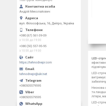
Андрій Миколайович
вул. Філософська, 16, Дніпро, Україна
+380 (67) 561-39-09
з 10:00 до 19:00
+380 (50) 557-95-95
з 10:00 до 19:00
LED-стріч
https://tehnodnepr.com
ефективне
підсвічув
LED-стріч
tehnodnepr@ukr.net
витримує 
забезпечу
+380505579595
Неонова с
та ландша
літери, м
+380505579595
LED-стріч