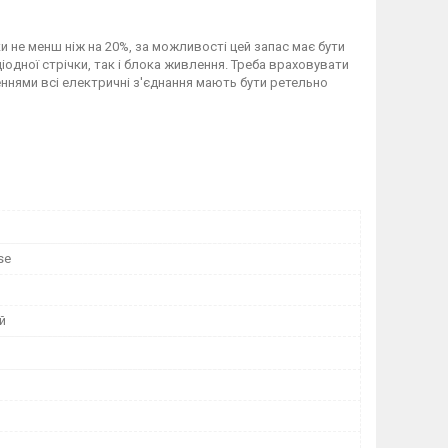
 не менш ніж на 20%, за можливості цей запас має бути
іодної стрічки, так і блока живлення. Треба враховувати
еннями всі електричні з'єднання мають бути ретельно
se
й