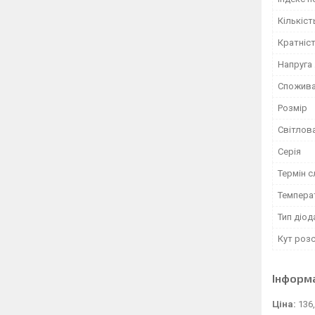
Кількіст
Кратніст
Напруга
Спожива
Розмір
Світлов
Серія
Термін 
Темпера
Тип діод
Кут роз
Інформ
Ціна:
136,