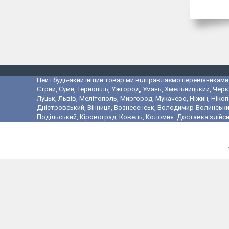
Цей і будь-який інший товар ми відправляємо перевізниками у
Стрий, Суми, Тернопіль, Ужгород, Умань, Хмельницький, Черк
Луцьк, Львів, Мелітополь, Миргород, Мукачево, Ніжин, Ніко
Дністровський, Вінниця, Вознесенськ, Володимир-Волинський,
Подільський, Кіровоград, Ковель, Коломия. Доставка здійсн