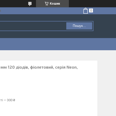
Кошик
а
Пошук...
6 мм 120 діодів, фіолетовий, серія Neon,
ті — 300 ₴