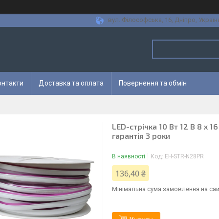
вул. Філософська, 16, Дніпро, Україн
онтакти
Доставка та оплата
Повернення та обмін
LED-стрічка 10 Вт 12 В 8 х 1
гарантія 3 роки
В наявності
Код:
EH-STR-N28PR
136,40 ₴
Мінімальна сума замовлення на сай