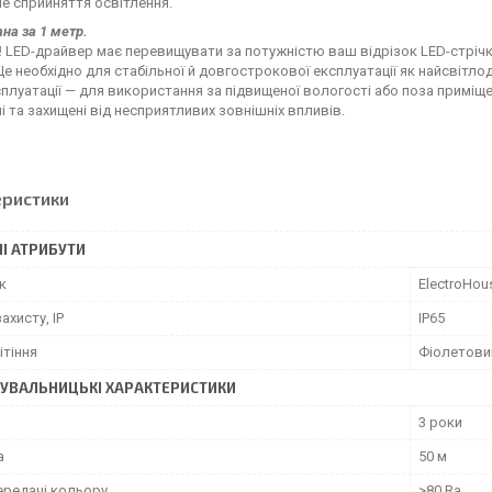
е сприйняття освітлення.
ана за 1 метр.
!
LED-драйвер має перевищувати за потужністю ваш відрізок LED-стрічки
Це необхідно для стабільної й довгострокової експлуатації як найсвітлод
плуатації — для використання за підвищеної вологості або поза приміщ
і та захищені від несприятливих зовнішніх впливів.
еристики
І АТРИБУТИ
к
ElectroHou
ахисту, IP
IP65
ітіння
Фіолетови
УВАЛЬНИЦЬКІ ХАРАКТЕРИСТИКИ
3 роки
а
50 м
ередачі кольору
>80 Ra