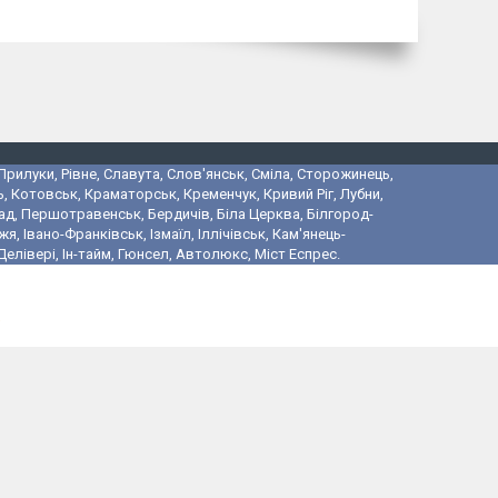
 Прилуки, Рівне, Славута, Слов'янськ, Сміла, Сторожинець,
, Котовськ, Краматорськ, Кременчук, Кривий Ріг, Лубни,
ад, Першотравенськ, Бердичів, Біла Церква, Білгород-
 Івано-Франківськ, Ізмаїл, Іллічівськ, Кам'янець-
лівері, Ін-тайм, Гюнсел, Автолюкс, Міст Еспрес.
і