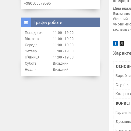
комфортн
+380505579595
Ціна вказ
Важливо
більший. 
Графік роботи
умови екс
ізольован
Понеділок
11:00
19:00
Вівторок
11:00
19:00
Середа
11:00
19:00
Четвер
11:00
19:00
Характ
Пʼятниця
11:00
19:00
Субота
Вихідний
ОСНОВН
Неділя
Вихідний
Виробни
Ступінь з
Колір св
КОРИСТ
Гарантія
Довжин
Індекс п