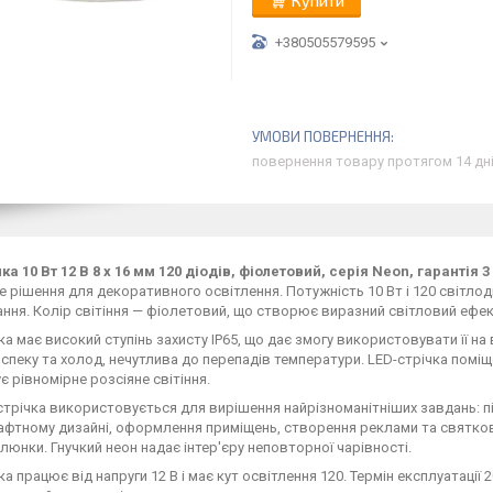
Купити
+380505579595
повернення товару протягом 14 дн
ка 10 Вт 12 В 8 х 16 мм 120 діодів, фіолетовий, серія Neon, гаранті
 рішення для декоративного освітлення. Потужність 10 Вт і 120 світлод
ання. Колір світіння — фіолетовий, що створює виразний світловий ефек
ка має високий ступінь захисту IP65, що дає змогу використовувати її на
спеку та холод, нечутлива до перепадів температури. LED-стрічка поміщ
є рівномірне розсіяне світіння.
трічка використовується для вирішення найрізноманітніших завдань: пі
фтному дизайні, оформлення приміщень, створення реклами та святково
алюнки. Гнучкий неон надає інтер'єру неповторної чарівності.
ка працює від напруги 12 В і має кут освітлення 120. Термін експлуатації