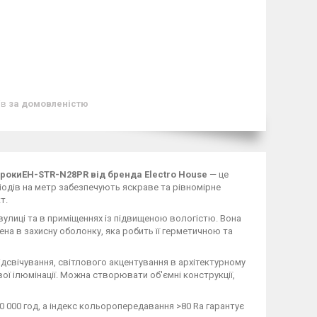
ів
за домовленістю
я 3 рокиEH-STR-N28PR від бренда Electro House
— це
іодів на метр забезпечують яскраве та рівномірне
т.
 вулиці та в приміщеннях із підвищеною вологістю. Вона
ена в захисну оболонку, яка робить її герметичною та
дсвічування, світлового акцентування в архітектурному
ї ілюмінації. Можна створювати об'ємні конструкції,
 20 000 год, а індекс кольоропередавання >80 Ra гарантує