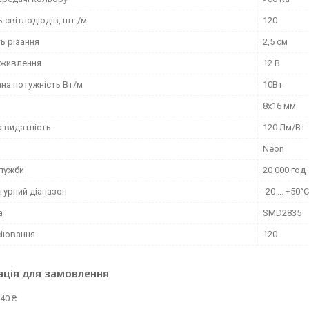
ь світлодіодів, шт./м
120
ь різання
2,5 см
 живлення
12 В
на потужність Вт/м
10Вт
8х16 мм
а видатність
120 Лм/Вт
Neon
служби
20 000 год
турний діапазон
-20 ... +50°С
а
SMD2835
сіювання
120
ація для замовлення
40 ₴