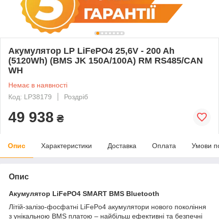
Акумулятор LP LiFePO4 25,6V - 200 Ah
(5120Wh) (BMS JK 150A/100А) RM RS485/CAN
WH
Немає в наявності
Код: LP38179
Роздріб
49 938
₴
Опис
Характеристики
Доставка
Оплата
Умови п
Опис
Акумулятор LiFePO4 SMART BMS Bluetooth
Літій-залізо-фосфатні LiFePo4 акумулятори нового покоління
з унікальною BMS платою – найбільш ефективні та безпечні