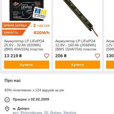
Акумулятор LP LiFePO4
Акумулятор LP LiFePO4
Акум
25,6V - 32 Ah (820Wh)
12,8V - 160 Ah (2048Wh)
12V 
(BMS 40A/32А) пластик
(BMS 150A/75А) пластик
(588
Smart BT
LCD для ДБЖ
плас
13 219
206
130
₴
₴
Купити
Купити
Про нас
83% позитивних з 124 відгуків за рік
Працює з 02.02.2009
м. Дніпро
вул. Філософська, 16, Дніпро, Україна