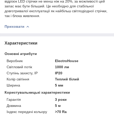
відрізок LED стрічки не менш ніж на 20%, за можливості цей
запас має бути більший. Це необхідно для стабільної
довготривалої експлуатації як найбільш світлодіодної стрічки,
так і блока живлення.
Приховати
Характеристики
Основні атрибути
Виробник
ElectroHouse
Світловий потік
1000 лм
Ступінь захисту, IP
IP20
Колір світіння
Теплий білий
Ширина
5 мм
Користувальницькі характеристики
Гарантія
3 роки
Довжина
5 м
Індекс передачі кольору
>70 Ra