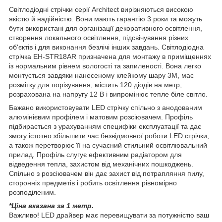
Світлодіодні стрічки серії Architect вирізняються високою
якістю й надійністю. Вони мають гарантію 3 роки та можуть
бути використані для організації декоративного освітлення,
створення локального освітлення, підсвічування різних
об'єктів і для виконання безлічі інших завдань. Світлодіодна
стрічка EH-STR18AR призначена для монтажу в приміщеннях
із нормальним рівнем вологості та запиленості. Вона легко
монтується завдяки нанесеному клейкому шару 3М, має
розмітку для порізування, містить 120 діодів на метр,
розрахована на напругу 12 В і випромінює тепле біле світло.
Бажано використовувати LED стрічку спільно з анодованим
алюмінієвим профілем і матовим розсіювачем. Профіль
підбирається з урахуванням специфіки експлуатації та дає
змогу істотно збільшити час безвідмовної роботи LED стрічки,
а також перетворює її на сучасний стильний освітлювальний
прилад. Профіль слугує ефективним радіатором для
відведення тепла, захистом від механічних пошкоджень.
Спільно з розсіювачем він дає захист від потрапляння пилу,
сторонніх предметів і робить освітлення рівномірно
розподіленим.
*Ціна вказана за 1 метр.
Важливо! LED драйвер має перевищувати за потужністю ваш