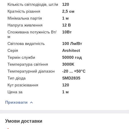
Кількість світлодіодів, шт./м
120
Кратність різання
2,5 см
Мінімальна партія
1 м
Напруга живлення
12 В
Споживана потужність Вт/
10Вт
м
Світлова видатність
100 Лм/Вт
Серія
Architect
Термін служби
50000 год
Температура світіння
3000K
Температурний діапазон
-20 ... +50°С
Тип діода
SMD2835
Кут розсіювання
120
Цена за
1 м
Приховати
Умови доставки