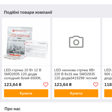
Подібні товари компанії
LED-стрічка 10 Вт 12 В
LED неонова стрічка 8Вт
LED-
SMD2835 120 діодів
220 В 8х16 мм SMD2835
900
холодний білий 6500К,
120 діодів3419298 теплий
діод
серія Architect, гарантія 3
білий 3000K, серія Neon,
сері
123,64
123,64
118
₴
₴
роки
гарантія 3 роки
роки
Купити
Купити
Про нас