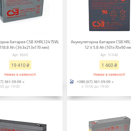
орна батарея CSB XHRL12475W,
Акумуляторна батарея CSB HRL
 118.8 Ah (343х213х170 мм)
12 V 5.8 Ah (101х70х90 м
8660
31040
19 410 ₴
1 460 ₴
Немає в наявності
Немає в наявності
7) 561-39-09
+380 (67) 561-39-09
:00 до 19:00
з 10:00 до 19:00