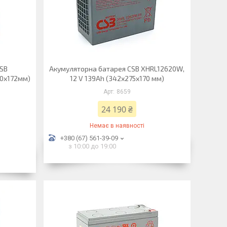
CSB
Акумуляторна батарея CSB XHRL12620W,
30х172мм)
12 V 139Ah (342х275х170 мм)
8659
24 190 ₴
Немає в наявності
+380 (67) 561-39-09
з 10:00 до 19:00