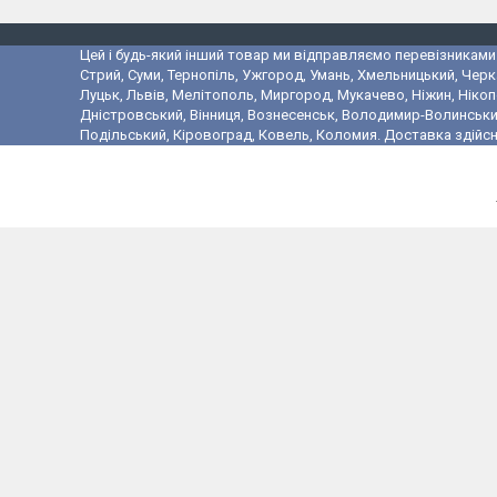
Цей і будь-який інший товар ми відправляємо перевізниками у
Стрий, Суми, Тернопіль, Ужгород, Умань, Хмельницький, Черк
Луцьк, Львів, Мелітополь, Миргород, Мукачево, Ніжин, Ніко
Дністровський, Вінниця, Вознесенськ, Володимир-Волинський,
Подільський, Кіровоград, Ковель, Коломия. Доставка здійсн