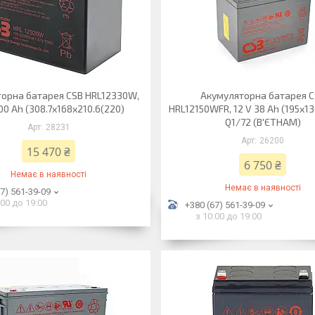
орна батарея CSB HRL12330W,
Акумуляторна батарея 
100 Ah (308.7х168х210.6(220)
HRL12150WFR, 12 V 38 Ah (195х1
Q1/72 (В'ЄТНАМ)
28231
26200
15 470 ₴
6 750 ₴
Немає в наявності
Немає в наявності
7) 561-39-09
:00 до 19:00
+380 (67) 561-39-09
з 10:00 до 19:00