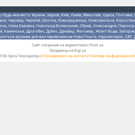
 будь-яке місто України: Харків, Київ, Львів, Миколаїв, Одеса, Полтава,
аси, Чернівці, Чернігів, Шостка, Южноукраїнськ, Комсомольск, Коростень
поль, Нова Каховка, Новоград-Волинський, Обухів, Олександрія, Павлогр
 Камянське, Дрогобич, Дубно, Дунаївці, Житомир, Жовті Води, Запоріжжя,
юється зручним для вас перевізником Нова Пошта, Євроекспрес, САТ, Де
Сайт створений на маркетплейсі
Prom.ua
Продавець на Bigl.ua
ТОВ Група Технодніпро |
Поскаржитися на контент
|
Політика конфіденційност