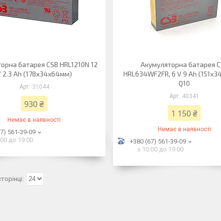
орна батарея CSB HRL1210N 12
Акумуляторна батарея 
 2.3 Ah (178х34х64мм)
HRL634WF2FR, 6 V 9 Ah (151х
Q10
31044
40341
930 ₴
1 150 ₴
Немає в наявності
Немає в наявності
7) 561-39-09
:00 до 19:00
+380 (67) 561-39-09
з 10:00 до 19:00