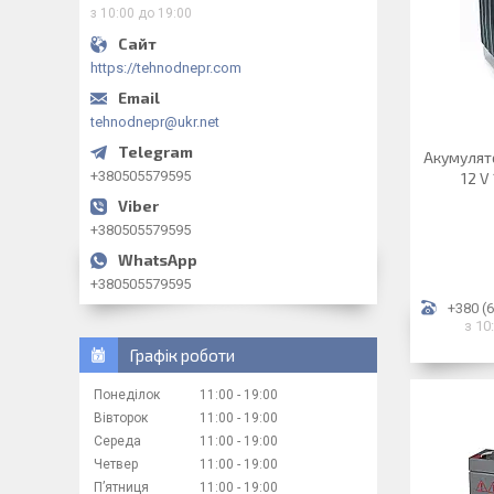
з 10:00 до 19:00
https://tehnodnepr.com
tehnodnepr@ukr.net
Акумулят
+380505579595
12 V
+380505579595
+380505579595
+380 (6
з 10
Графік роботи
Понеділок
11:00
19:00
Вівторок
11:00
19:00
Середа
11:00
19:00
Четвер
11:00
19:00
Пʼятниця
11:00
19:00