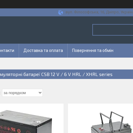
вул. Філософська, 16, Дніпро, Україн
онтакти
Доставка та оплата
Повернення та обмін
уляторні батареї CSB 12 V / 6 V HRL / XHRL series