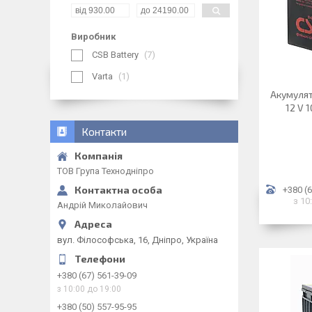
Виробник
CSB Battery
7
Varta
1
Акумулят
12 V 
Контакти
ТОВ Група Технодніпро
+380 (6
з 10
Андрій Миколайович
вул. Філософська, 16, Дніпро, Україна
+380 (67) 561-39-09
з 10:00 до 19:00
+380 (50) 557-95-95