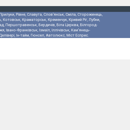
 Прилуки, Рівне, Славута, Слов'янськ, Сміла, Сторожинець,
, Котовськ, Краматорськ, Кременчук, Кривий Ріг, Лубни,
ад, Першотравенськ, Бердичів, Біла Церква, Білгород-
 Івано-Франківськ, Ізмаїл, Іллічівськ, Кам'янець-
лівері, Ін-тайм, Гюнсел, Автолюкс, Міст Еспрес.
і