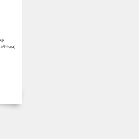
CSB
34х99мм)