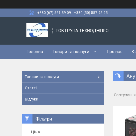
+380 (67) 561-39-09
+380 (50) 557-95-95
ТОВ ГРУПА ТЕХНОДНІПРО
Головна
Товари та послуги
Про нас
К
Акум
Товари та послуги
Статті
Відгуки
Фільтри
Ціна