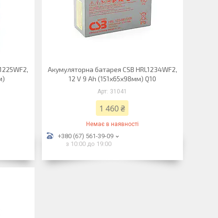
1225WF2,
Акумуляторна батарея CSB HRL1234WF2,
м)
12 V 9 Ah (151х65х98мм) Q10
31041
1 460 ₴
Немає в наявності
+380 (67) 561-39-09
з 10:00 до 19:00