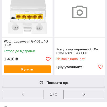
POE подовжувач GV-01\04G
90W
Комутатор мережевий GV-
Готово до відправки
013-D-8PG Без POE
1 410
Немає в наявності
₴
Ціну уточнюйте
Купити
Показати ще
1
/ 2