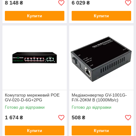
8 148
6 029
₴
₴
Купити
Купити
Комутатор мережевий POE
Медіаконвертер GV-1001G-
GV-020-D-6G+2PG
F/X-20KM B (1000Mb/c)
Готово до відправки
Готово до відправки
1 674
508
₴
₴
Купити
Купити