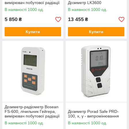
вимірювач побутової радіації
Дозиметр LK3600
з акумулятором, Black
В наявності 1000 од.
В наявності 1000 од.
5 850
13 455
₴
₴
Купити
Купити
Дозиметр-радіометр Bosean
FS-600, лічильник Гейгера,
Дозиметр Porad Safe PRD-
вимірювач побутової радіації
100, x, γ - випромінювання
з акумулятором, White
В наявності 1000 од.
В наявності 1000 од.