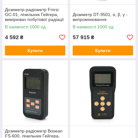
Дозиметр-радіометр Fnirsi
GC-01, лічильник Гейгера,
Дозиметр DT-9501, α, β, γ -
вимірювач побутової радіації
випромінювання
з акумулятором
В наявності 1000 од.
В наявності 1000 од.
4 592
57 915
₴
₴
Купити
Купити
Дозиметр-радіометр Bosean
FS-600, лічильник Гейгера,