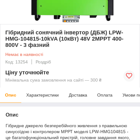
Гібридний сонячний інвертор (ДБЖ) LPW-
HMG-104815-10kVA (10кВт) 48V 2MPPT 400-
800V - 3 фазний
Немає в наявності
Код: 13254
Роздріб
Ціну уточнюйте
Мінімальна сума замовлення на сайті — 300 ₴
Опис
Характеристики
Доставка
Оплата
Умови п
Опис
Гібридне джерело безперебійного живлення з правильною
синусоїдою і контролером МРРТ моделі LPW-HMG104815 -
це багатофункціональний пристрій, головне завдання якого,