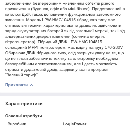
забезпечення безперебійним живленням об"єктів різного
призначення (будинок, офіс або міні-бізнес). Представлений в
каталозі ДБЖ також доповнений функціоналом автономного
живлення. Модель LPW-HMG104815 гібридного типу має
оптимальні технічні характеристики та дозволяє здійснювати
заряд акумуляторних батарей як від загальної мережі, так і від
альтернативних джерел живлення (сонячна енергія,
вітрогенератор). Гібридний ДБЖ LPW-HMG104815
оснащений МРРТ контролером, має вхідну напругу 170-280V.
Обираючи ДБЖ гібридного типу, слід звернути увагу на те, що
це не тільки забезпечить техніку та електроніку необхідним
безперебійним електроживленням, але і дасть можливість
отримати додатковий дохід, завдяки участі в програмі
"Зелений тариф".
Приховати
Характеристики
Основні атрибути
Виробник
LogicPower