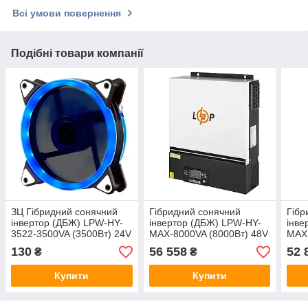
Всі умови повернення
Подібні товари компанії
ЗЦ Гібридний сонячний
Гібридний сонячний
Гібр
інвертор (ДБЖ) LPW-HY-
інвертор (ДБЖ) LPW-HY-
інве
3522-3500VA (3500Вт) 24V
MAX-8000VA (8000Вт) 48V
MAXI
100A MPPT 120-450V
80A MPPT 90-450V Уцінка
(110
130
56 558
52 
₴
₴
90-
Уцін
Купити
Купити