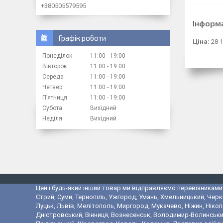
+380505579595
Інформ
Графік роботи
Ціна:
28 1
Понеділок
11:00
19:00
Вівторок
11:00
19:00
Середа
11:00
19:00
Четвер
11:00
19:00
Пʼятниця
11:00
19:00
Субота
Вихідний
Неділя
Вихідний
Цей і будь-який інший товар ми відправляємо перевізниками у
Стрий, Суми, Тернопіль, Ужгород, Умань, Хмельницький, Черк
Луцьк, Львів, Мелітополь, Миргород, Мукачево, Ніжин, Ніко
Дністровський, Вінниця, Вознесенськ, Володимир-Волинський,