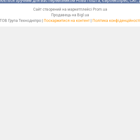
юється зручним для вас перевізником Нова Пошта, Євроекспрес, САТ, Де
Сайт створений на маркетплейсі
Prom.ua
Продавець на Bigl.ua
ТОВ Група Технодніпро |
Поскаржитися на контент
|
Політика конфіденційност