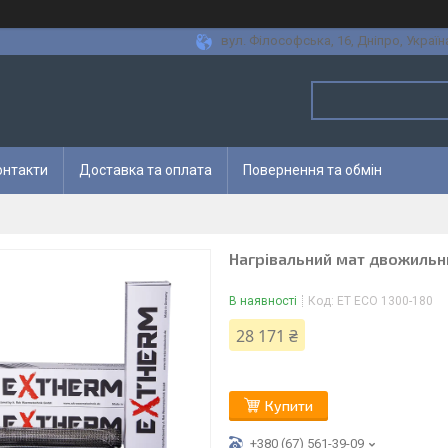
вул. Філософська, 16, Дніпро, Україн
онтакти
Доставка та оплата
Повернення та обмін
Нагрівальний мат двожильн
В наявності
Код:
ET ECO 1300-180
28 171 ₴
Купити
+380 (67) 561-39-09