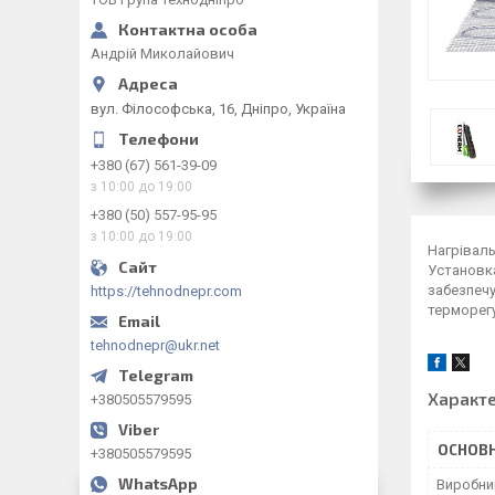
Андрій Миколайович
вул. Філософська, 16, Дніпро, Україна
+380 (67) 561-39-09
з 10:00 до 19:00
+380 (50) 557-95-95
з 10:00 до 19:00
Нагріваль
Установка
забезпечу
https://tehnodnepr.com
терморег
tehnodnepr@ukr.net
Характ
+380505579595
ОСНОВН
+380505579595
Виробни