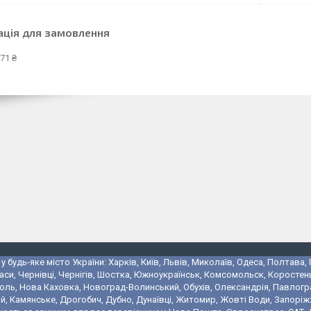
ація для замовлення
71 ₴
 будь-яке місто України: Харків, Київ, Львів, Миколаїв, Одеса, Полтава,
аси, Чернівці, Чернігів, Шостка, Южноукраїнськ, Комсомольск, Коростень
поль, Нова Каховка, Новоград-Волинський, Обухів, Олександрія, Павлогр
 Камянське, Дрогобич, Дубно, Дунаївці, Житомир, Жовті Води, Запоріжжя,