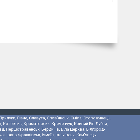
 Прилуки, Рівне, Славута, Слов'янськ, Сміла, Сторожинець,
, Котовськ, Краматорськ, Кременчук, Кривий Ріг, Лубни,
ад, Першотравенськ, Бердичів, Біла Церква, Білгород-
 Івано-Франківськ, Ізмаїл, Іллічівськ, Кам'янець-