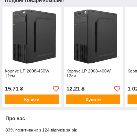
Подібні товари компанії
Корпус LP 2008-450W
Корпус LP 2008-400W
Корп
12см
12см
15,71
12,21
1 0
₴
₴
Купити
Купити
Про нас
83% позитивних з 124 відгуків за рік