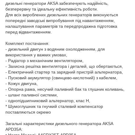
дизельні генератори AKSA забезпечують надійність,
безперервну та ідеальну ефективність роботи.
Для всіх вироблених дизельних генераторів виконуються
попередні заводські випробування під навантаженням,
налаштування параметрів та передпродажна підготовка
перед відвантаженням.
Комплект постачання:
- дизельний двигун з водяним охолодженням, для
використання у важких умовах,
- Радіатор з механічним вентилятором,
- Захисна решітка вентилятора і деталей, що обертаються,
- Електричний стартер та зарядний пристрій альтернатора,
- Пусковий акумулятор (свинцево-кислотний) з кабелем,
- Кожух двигуна,
- Опорна рама, несучий паливний бак та глушник коливань,
- шланг паливної системи,
- однопідшипниковий альтернатор, клас Н,
* Шумоглушник та гнучкий сталевий компенсатор
поставляються окремо
Загальні характеристики дизельного генератора AKSA
APD35A:
• Назва Моделі: A4CRX25T-APD35A