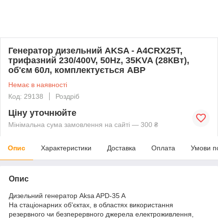
Генератор дизельний AKSA - A4CRX25T,
трифазний 230/400V, 50Hz, 35KVA (28КВт),
об'єм 60л, комплектується АВР
Немає в наявності
Код: 29138
Роздріб
Ціну уточнюйте
Мінімальна сума замовлення на сайті — 300 ₴
Опис
Характеристики
Доставка
Оплата
Умови п
Опис
Дизельний генератор Aksa APD-35 A
На стаціонарних об'єктах, в областях використання
резервного чи безперервного джерела електроживлення,