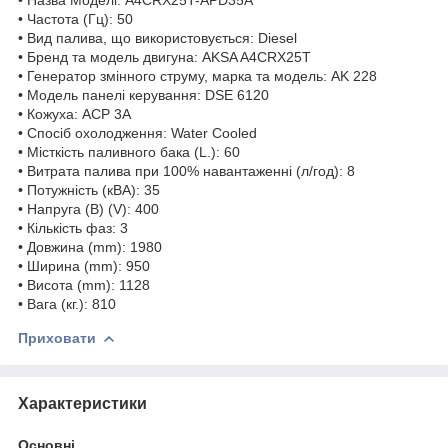
• Частота (Гц): 50
• Вид палива, що використовується: Diesel
• Бренд та модель двигуна: AKSA A4CRX25T
• Генератор змінного струму, марка та модель: AK 228
• Модель панелі керування: DSE 6120
• Кожуха: ACP 3A
• Спосіб охолодження: Water Cooled
• Місткість паливного бака (L.): 60
• Витрата палива при 100% навантаженні (л/год): 8
• Потужність (кВА): 35
• Напруга (В) (V): 400
• Кількість фаз: 3
• Довжина (mm): 1980
• Ширина (mm): 950
• Висота (mm): 1128
• Вага (кг.): 810
Приховати
Характеристики
Основні