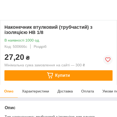
Наконечник втулковий (трубчастий) з
ізоляцією HB 1/8
В наявності 1000 од.
Код: 500666с
Роздріб
27,20
₴
Мінімальна сума замовлення на сайті — 300 ₴
Купити
Опис
Характеристики
Доставка
Оплата
Умови п
Опис
Тип наконечника: трубчастий з ізоляцією для одного