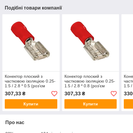
Подібні товари компанії
Конектор плоский з
Конектор плоский з
Коне
частковою ізоляцією 0.25-
частковою ізоляцією 0.25-
част
1.5 / 2.8 * 0.5 (роз'єм
1.5 / 2.8 * 0.8 (роз'єм
1.5 /
"Мама")
"Мама")
"Мам
307,33
307,33
330
₴
₴
Купити
Купити
Про нас