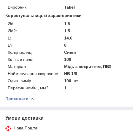
Виробник
Takel
Користувальницькі характеристики
Ød:
1.8
Ød?:
1.5
L:
14.6
L?:
8
Колір ізоляції
Синій
Кіл-ть в пачці
100
Матеріал
Мідь з покриттям, ПВХ
Найменування скорочене
НВ 1/8
Один. вимір.
100 шт.
Перетин номін., мм?
1
Приховати
Умови доставки
Нова Пошта