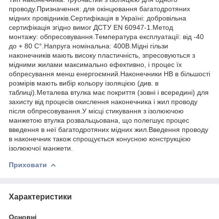
проводу.Призначення: для окінцювання багатодротяних
мідних провідників.Сертифікація в Україні: добровільна
сертифікація згідно вимог ДСТУ EN 60947-1.Метод
монтажу: обпресовування.Температура експлуатації: від -40
до + 80 С°.Напруга номінальна: 400В.Мідні гільзи
наконечників мають високу пластичність, зпресовуються з
мідними жилами максимально ефективно, і процес їх
обпресування менш енергоємний.Наконечники HB в більшості
розмірів мають вибір кольору ізоляцією (див. в
таблиці).Металева втулка має покриття (зовні і всередині) для
захисту від процесів окислення наконечника і жил проводу
після обпресовування.У місці стикування з ізолюючою
манжетою втулка розвальцьована, що полегшує процес
введення в неї багатодротяних мідних жил.Введення проводу
в наконечник також спрощується конусною конструкцією
ізолюючої манжети.
Приховати
Характеристики
Основні