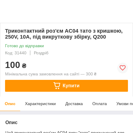
Триконтактний роз'єм AC04 тато з кришкою,
250V, 10A, під викруткову збірку, Q200
Готово до відправки
Код: 31440
Роздріб
100
₴
Мінімальна сума замовлення на сайті — 300 ₴
Купити
Опис
Характеристики
Доставка
Оплата
Умови п
Опис
Цей триконтактний роз'єм AC04 типу "тато" призначений для