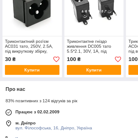
Триконтактний роз'єм
Триконтактне гніздо
Трик
AC031 тато, 250V, 2.5A,
живлення DC005 тато
AC04
під викруткову збірку,
5.5*2.1, 30V, 1A, під
під 
Q500
викруткову збірку
Q200
30
100
100
₴
₴
Купити
Купити
Про нас
83% позитивних з 124 відгуків за рік
Працює з 02.02.2009
м. Дніпро
вул. Філософська, 16, Дніпро, Україна