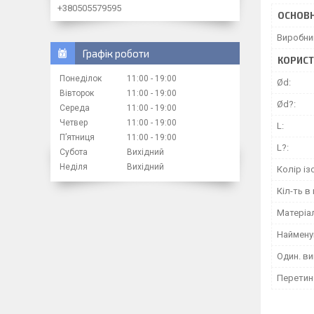
+380505579595
ОСНОВН
Виробни
Графік роботи
КОРИСТ
Понеділок
11:00
19:00
Ød:
Вівторок
11:00
19:00
Ød?:
Середа
11:00
19:00
Четвер
11:00
19:00
L:
Пʼятниця
11:00
19:00
L?:
Субота
Вихідний
Неділя
Вихідний
Колір із
Кіл-ть в 
Матеріа
Наймену
Один. ви
Перетин 