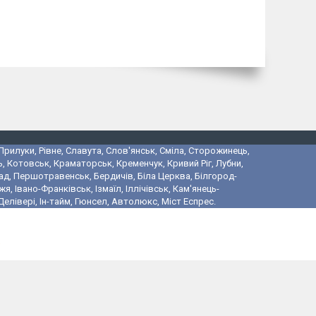
 Прилуки, Рівне, Славута, Слов'янськ, Сміла, Сторожинець,
, Котовськ, Краматорськ, Кременчук, Кривий Ріг, Лубни,
ад, Першотравенськ, Бердичів, Біла Церква, Білгород-
 Івано-Франківськ, Ізмаїл, Іллічівськ, Кам'янець-
лівері, Ін-тайм, Гюнсел, Автолюкс, Міст Еспрес.
і