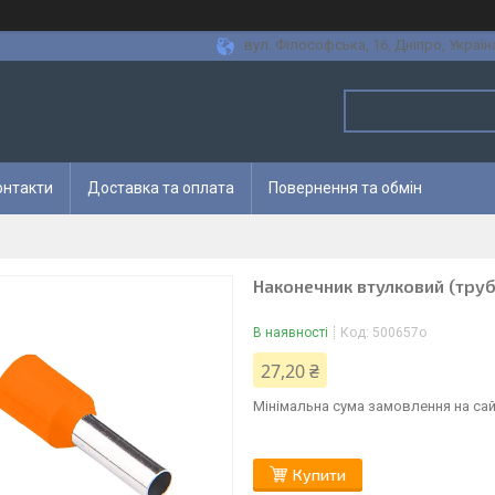
вул. Філософська, 16, Дніпро, Україн
онтакти
Доставка та оплата
Повернення та обмін
Наконечник втулковий (труб
В наявності
Код:
500657о
27,20 ₴
Мінімальна сума замовлення на сай
Купити