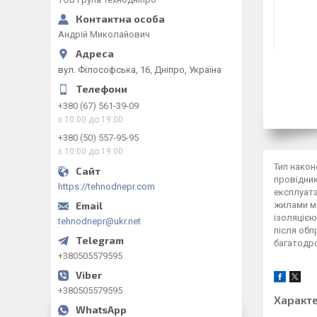
Андрій Миколайович
вул. Філософська, 16, Дніпро, Україна
+380 (67) 561-39-09
з 10:00 до 19:00
+380 (50) 557-95-95
з 10:00 до 19:00
Тип након
провідник
https://tehnodnepr.com
експлуата
жилами ма
ізоляцією
tehnodnepr@ukr.net
після обп
багатодр
+380505579595
+380505579595
Характ