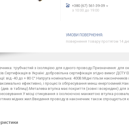
+380 (67) 561-39-09
з 10:00 до 19:00
повернення товару протягом 14 дн
ечника: трубчастий з ізоляцією для одного проводу.Призначення: для о
ів.Сертифікація в Україні: добровільна сертифікація згідно вимог ДСТ
ції: від -40 до + 80 С°.Напруга номінальна: 400В.Мідні гільзи наконечни
ксимально ефективно, і процес їх обпресування менш енергоємний.Нак
 (див. в таблиці).Металева втулка має покриття (зовні і всередині) для
ресовування.У місці стикування з ізолюючою манжетою втулка розваль
отяних мідних жил.Введення проводу в наконечник також спрощується 
еристики