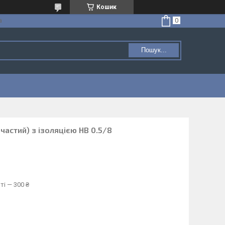
Кошик
а
Пошук...
частий) з ізоляцією HB 0.5/8
ті — 300 ₴