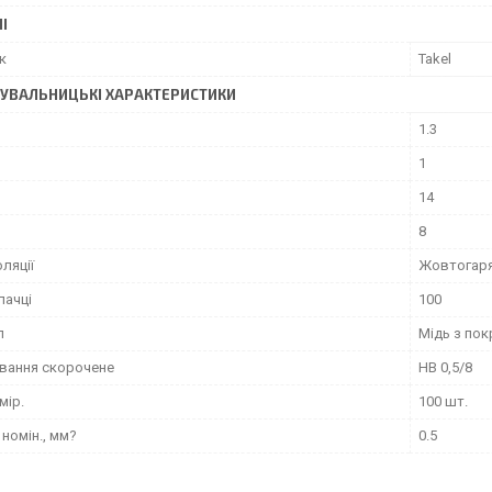
І
к
Takel
УВАЛЬНИЦЬКІ ХАРАКТЕРИСТИКИ
1.3
1
14
8
оляції
Жовтогар
пачці
100
л
Мідь з пок
вання скорочене
НВ 0,5/8
мір.
100 шт.
номін., мм?
0.5