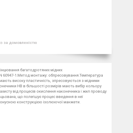
ів
за домовленістю
кінцювання багатодротяних мідних
У EN 60947-1.Метод монтажу: обпресовування.Температура
ків мають високу пластичність, зпресовуються з мідними
онечники HB в більшості розмірів мають вибір кольору
 захисту від процесів окислення наконечника і жил проводу
цьована, що полегшує процес введення в неї
конусною конструкцією ізолюючої манжети.