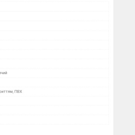
ячий
риттям, ПВХ