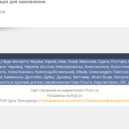
ація для замовлення
0 ₴
 будь-яке місто України: Харків, Київ, Львів, Миколаїв, Одеса, Полтава,
аси, Чернівці, Чернігів, Шостка, Южноукраїнськ, Комсомольск, Коростень
поль, Нова Каховка, Новоград-Волинський, Обухів, Олександрія, Павлогр
 Камянське, Дрогобич, Дубно, Дунаївці, Житомир, Жовті Води, Запоріжжя,
юється зручним для вас перевізником Нова Пошта, Євроекспрес, САТ, Де
Сайт створений на маркетплейсі
Prom.ua
Продавець на Bigl.ua
ТОВ Група Технодніпро |
Поскаржитися на контент
|
Політика конфіденційност