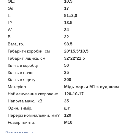
ØE:
10.5
Ød:
17
L:
81±2,0
L?:
13.5
W:
34
В:
32
Вага, гр.
98.5
Габарити коробки, см
20*15,5*10,5
Габариті ящика, см
32*22*21,5
Кіл-ть в коробці
50
Кіл-ть в пачці
25
Кіл-ть в ящику
200
Матеріал
Мідь марки М1 з лудінням
Найменування скорочене
120-10-17
Напруга макс., кВ
35
Один. вимір.
шт.
Переріз номінальний, мм?
120
Розмір гвинта:
М10
Приховати