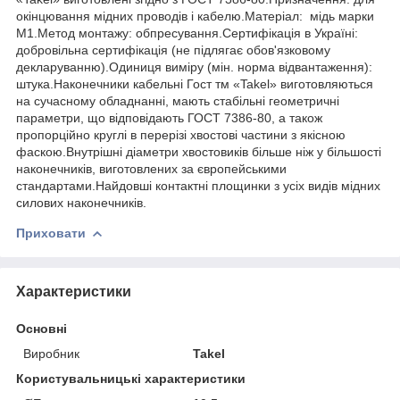
окінцювання мідних проводів і кабелю.Матеріал: мідь марки
М1.Метод монтажу: обпресування.Сертифікація в Україні:
добровільна сертифікація (не підлягає обов'язковому
декларуванню).Одиниця виміру (мін. норма відвантаження):
штука.Наконечники кабельні Гост тм «Takel» виготовляються
на сучасному обладнанні, мають стабільні геометричні
параметри, що відповідають ГОСТ 7386-80, а також
пропорційно круглі в перерізі хвостові частини з якісною
фаскою.Внутрішні діаметри хвостовиків більше ніж у більшості
наконечників, виготовлених за європейськими
стандартами.Найдовші контактні площинки з усіх видів мідних
силових наконечників.
Приховати
Характеристики
Основні
Виробник
Takel
Користувальницькі характеристики