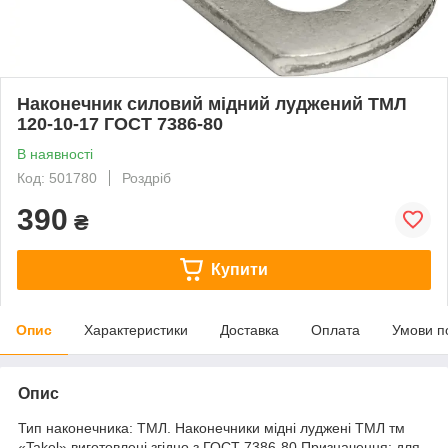
Наконечник силовий мідний луджений ТМЛ
120-10-17 ГОСТ 7386-80
В наявності
Код: 501780
Роздріб
390
₴
Купити
Опис
Характеристики
Доставка
Оплата
Умови п
Опис
Тип наконечника: ТМЛ. Наконечники мідні луджені ТМЛ тм
«Takel» виготовлені згідно з ГОСТ 7386-80.Призначення: для