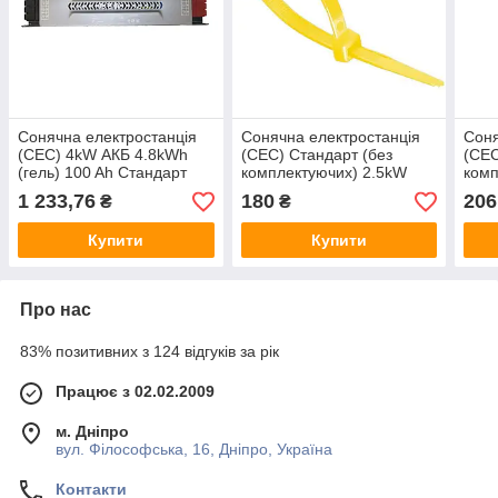
Сонячна електростанція
Сонячна електростанція
Соня
(СЕС) 4kW АКБ 4.8kWh
(СЕС) Стандарт (без
(СЕС
(гель) 100 Ah Стандарт
комплектуючих) 2.5kW
комп
АКБ 3.6kWh Gel 150 Ah
АКБ 
1 233,76
180
206
₴
₴
Ah
Купити
Купити
Про нас
83% позитивних з 124 відгуків за рік
Працює з 02.02.2009
м. Дніпро
вул. Філософська, 16, Дніпро, Україна
Контакти